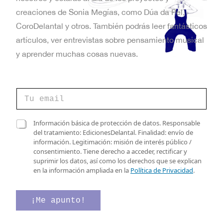
t
creaciones de Sonia Megías, como Dúa da Pel,
a
CoroDelantal y otros. También podrás leer fantásticos
artículos, ver entrevistas sobre pensamiento musical
s
y aprender muchas cosas nuevas.
d
e
C
E
o
r
v
r
C
C
Información básica de protección de datos. Responsable
e
o
a
del tratamiento: EdicionesDelantal. Finalidad: envío de
e
o
r
s
información. Legitimación: misión de interés público /
e
r
n
i
consentimiento. Tiene derecho a acceder, rectificar y
l
e
l
suprimir los datos, así como los derechos que se explican
e
t
o
l
en la información ampliada en la
Política de Privacidad
.
c
v
a
o
t
e
s
r
r
d
¡Me apunto!
s
ó
i
e
n
f
v