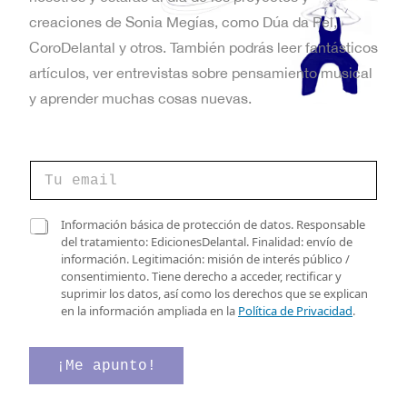
t
creaciones de Sonia Megías, como Dúa da Pel,
a
CoroDelantal y otros. También podrás leer fantásticos
artículos, ver entrevistas sobre pensamiento musical
s
y aprender muchas cosas nuevas.
d
e
*
C
C
E
o
o
r
r
v
r
C
r
Información básica de protección de datos. Responsable
e
a
e
del tratamiento: EdicionesDelantal. Finalidad: envío de
e
o
s
o
información. Legitimación: misión de interés público /
e
n
i
d
consentimiento. Tiene derecho a acceder, rectificar y
l
l
e
suprimir los datos, así como los derechos que se explican
e
t
l
en la información ampliada en la
Política de Privacidad
.
c
a
o
t
s
r
d
¡Me apunto!
s
ó
e
n
v