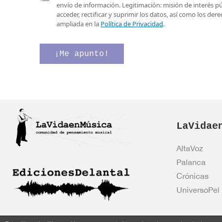
e
a
r
envío de información. Legitimación: misión de interés p
o
s
ó
acceder, rectificar y suprimir los datos, así como los de
e
i
n
ampliada en la
Política de Privacidad
.
l
l
i
e
l
c
c
a
o
¡Me apunto!
t
s
e
r
d
l
ó
e
e
n
v
c
i
e
t
c
r
r
o
i
ó
*
LaVidae
f
n
i
i
c
c
AltaVoz
a
o
Palanca
c
*
i
Crónicas
ó
UniversoPel
n
*