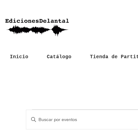
Inicio
Catálogo
Tienda de Parti
Eventos
N
I
a
n
t