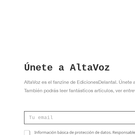
a
v
e
.
Únete a AltaVoz
AltaVoz es el fanzine de EdicionesDelantal. Únete 
También podrás leer fantásticos artículos, ver en
e
C
l
o
e
r
c
r
C
t
Información básica de protección de datos. Responsable 