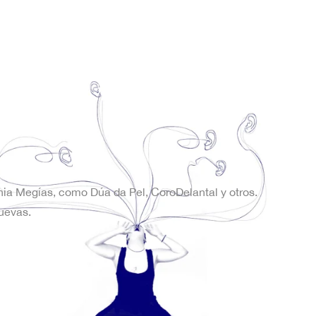
onia Megías, como Dúa da Pel, CoroDelantal y otros.
uevas.