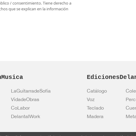
úblico / consentimiento. Tiene derecho a
rechos que se explican en la información
nMusica
EdicionesDela
LaGuitarradeSofía
Catálogo
Cole
VidadeObras
Voz
Perc
CoLabor
Teclado
Cue
DelantalWork
Madera
Meta