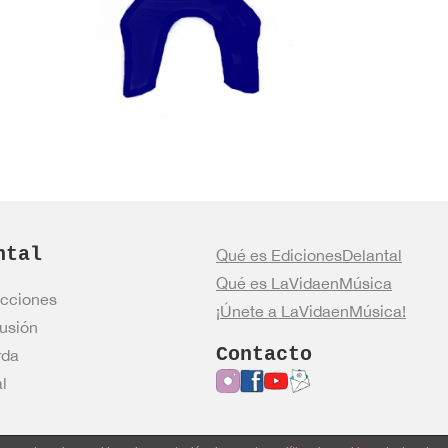
ntal
Qué es EdicionesDelantal
Qué es LaVidaenMúsica
cciones
¡Únete a LaVidaenMúsica!
usión
Contacto
rda
l