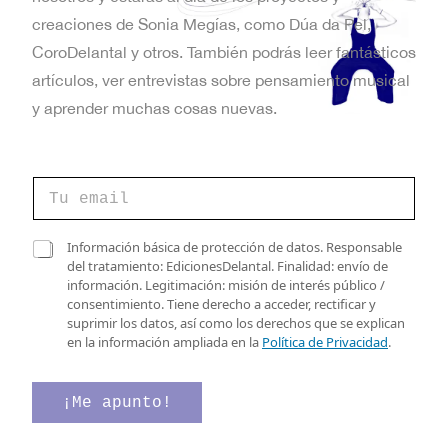
t
creaciones de Sonia Megías, como Dúa da Pel,
a
CoroDelantal y otros. También podrás leer fantásticos
artículos, ver entrevistas sobre pensamiento musical
s
y aprender muchas cosas nuevas.
d
e
C
E
o
r
v
r
d
C
Información básica de protección de datos. Responsable
e
e
a
del tratamiento: EdicionesDelantal. Finalidad: envío de
e
o
d
s
información. Legitimación: misión de interés público /
e
e
n
i
consentimiento. Tiene derecho a acceder, rectificar y
l
C
l
suprimir los datos, así como los derechos que se explican
e
t
a
l
en la información ampliada en la
Política de Privacidad
.
c
s
a
o
t
i
s
r
l
d
¡Me apunto!
s
ó
l
e
n
a
v