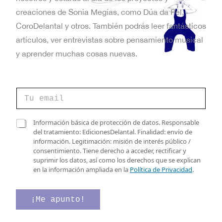
t
creaciones de Sonia Megías, como Dúa da Pel,
a
CoroDelantal y otros. También podrás leer fantásticos
artículos, ver entrevistas sobre pensamiento musical
s
y aprender muchas cosas nuevas.
d
e
C
E
o
r
v
r
*
C
Información básica de protección de datos. Responsable
e
*
a
del tratamiento: EdicionesDelantal. Finalidad: envío de
e
o
*
s
información. Legitimación: misión de interés público /
e
n
i
consentimiento. Tiene derecho a acceder, rectificar y
l
l
suprimir los datos, así como los derechos que se explican
e
t
l
en la información ampliada en la
Política de Privacidad
.
c
a
o
t
s
r
d
¡Me apunto!
s
ó
e
n
v