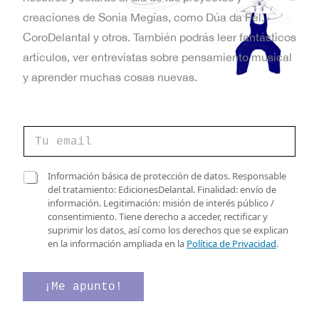
t
creaciones de Sonia Megías, como Dúa da Pel,
a
CoroDelantal y otros. También podrás leer fantásticos
artículos, ver entrevistas sobre pensamiento musical
s
y aprender muchas cosas nuevas.
d
e
v
C
e
E
o
r
r
i
v
r
C
f
Información básica de protección de datos. Responsable
e
a
i
del tratamiento: EdicionesDelantal. Finalidad: envío de
e
o
s
c
información. Legitimación: misión de interés público /
e
n
i
a
consentimiento. Tiene derecho a acceder, rectificar y
l
l
c
suprimir los datos, así como los derechos que se explican
e
t
l
i
en la información ampliada en la
Política de Privacidad
.
c
a
ó
o
t
s
n
r
d
d
¡Me apunto!
s
ó
e
e
n
v
e