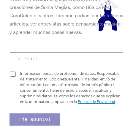
t
creaciones de Sonia Megías, como Dúa da Pel,
a
CoroDelantal y otros. También podrás leer fantásticos
artículos, ver entrevistas sobre pensamiento musical
s
y aprender muchas cosas nuevas.
d
e
C
E
o
r
v
r
v
C
Información básica de protección de datos. Responsable
e
e
a
del tratamiento: EdicionesDelantal. Finalidad: envío de
e
o
r
s
información. Legitimación: misión de interés público /
e
i
n
i
consentimiento. Tiene derecho a acceder, rectificar y
l
f
l
suprimir los datos, así como los derechos que se explican
e
t
i
l
en la información ampliada en la
Política de Privacidad
.
c
c
a
o
t
a
s
r
c
d
¡Me apunto!
s
ó
i
e
n
ó
v