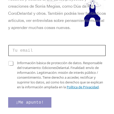
t
creaciones de Sonia Megías, como Dúa da Pel,
a
CoroDelantal y otros. También podrás leer fantásticos
artículos, ver entrevistas sobre pensamiento musical
s
y aprender muchas cosas nuevas.
d
e
C
E
o
r
v
r
C
C
Información básica de protección de datos. Responsable
e
o
a
del tratamiento: EdicionesDelantal. Finalidad: envío de
e
o
r
s
información. Legitimación: misión de interés público /
e
r
n
i
consentimiento. Tiene derecho a acceder, rectificar y
l
e
l
suprimir los datos, así como los derechos que se explican
e
t
o
l
en la información ampliada en la
Política de Privacidad
.
c
d
a
o
t
e
s
r
*
d
¡Me apunto!
s
ó
e
n
v