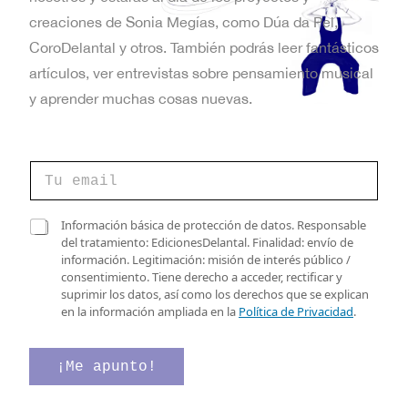
t
creaciones de Sonia Megías, como Dúa da Pel,
a
CoroDelantal y otros. También podrás leer fantásticos
artículos, ver entrevistas sobre pensamiento musical
s
y aprender muchas cosas nuevas.
d
e
C
E
o
r
v
r
C
C
Información básica de protección de datos. Responsable
e
a
a
del tratamiento: EdicionesDelantal. Finalidad: envío de
e
o
s
s
información. Legitimación: misión de interés público /
e
i
n
i
consentimiento. Tiene derecho a acceder, rectificar y
l
l
l
suprimir los datos, así como los derechos que se explican
e
t
l
l
en la información ampliada en la
Política de Privacidad
.
c
a
a
o
t
s
s
r
*
d
¡Me apunto!
s
ó
e
e
n
l
v