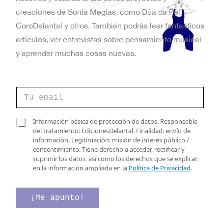
t
creaciones de Sonia Megías, como Dúa da Pel,
a
CoroDelantal y otros. También podrás leer fantásticos
artículos, ver entrevistas sobre pensamiento musical
s
y aprender muchas cosas nuevas.
d
e
d
C
e
E
o
e
r
l
v
r
C
e
Información básica de protección de datos. Responsable
e
a
c
del tratamiento: EdicionesDelantal. Finalidad: envío de
e
o
s
t
información. Legitimación: misión de interés público /
e
n
i
r
consentimiento. Tiene derecho a acceder, rectificar y
l
l
ó
suprimir los datos, así como los derechos que se explican
e
t
l
n
en la información ampliada en la
Política de Privacidad
.
c
a
i
o
t
s
c
r
d
o
¡Me apunto!
s
ó
e
*
n
v