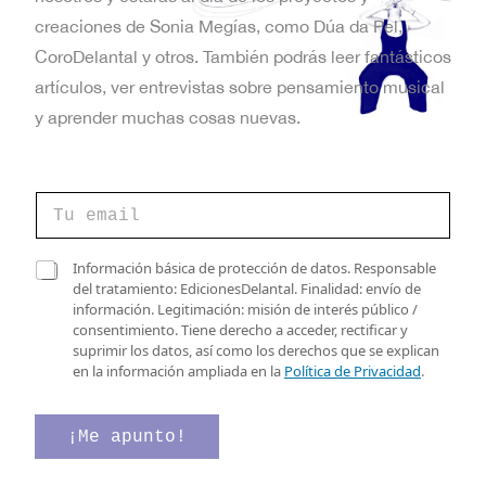
t
creaciones de Sonia Megías, como Dúa da Pel,
a
CoroDelantal y otros. También podrás leer fantásticos
artículos, ver entrevistas sobre pensamiento musical
s
y aprender muchas cosas nuevas.
d
e
C
E
o
r
v
r
*
C
Información básica de protección de datos. Responsable
e
v
a
del tratamiento: EdicionesDelantal. Finalidad: envío de
e
o
e
s
información. Legitimación: misión de interés público /
e
r
n
i
consentimiento. Tiene derecho a acceder, rectificar y
l
i
l
suprimir los datos, así como los derechos que se explican
e
t
f
l
en la información ampliada en la
Política de Privacidad
.
c
i
a
o
t
c
s
r
a
d
¡Me apunto!
s
ó
c
e
n
i
v