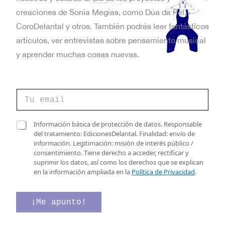
t
creaciones de Sonia Megías, como Dúa da Pel,
a
CoroDelantal y otros. También podrás leer fantásticos
artículos, ver entrevistas sobre pensamiento musical
s
y aprender muchas cosas nuevas.
d
e
C
E
o
r
v
r
*
C
Información básica de protección de datos. Responsable
e
d
a
del tratamiento: EdicionesDelantal. Finalidad: envío de
e
o
e
s
información. Legitimación: misión de interés público /
e
v
n
i
consentimiento. Tiene derecho a acceder, rectificar y
l
e
l
suprimir los datos, así como los derechos que se explican
e
t
r
l
en la información ampliada en la
Política de Privacidad
.
c
i
a
o
t
f
s
r
i
d
¡Me apunto!
s
ó
c
e
n
a
v