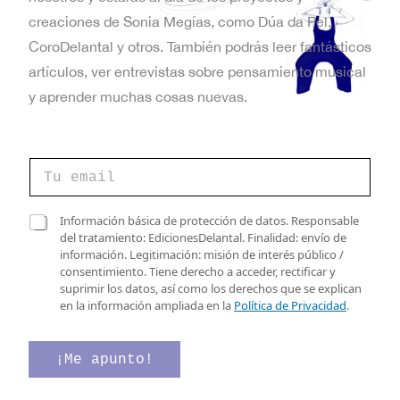
t
creaciones de Sonia Megías, como Dúa da Pel,
a
CoroDelantal y otros. También podrás leer fantásticos
artículos, ver entrevistas sobre pensamiento musical
s
y aprender muchas cosas nuevas.
d
e
C
E
o
r
v
r
*
C
Información básica de protección de datos. Responsable
e
e
a
del tratamiento: EdicionesDelantal. Finalidad: envío de
e
o
l
s
información. Legitimación: misión de interés público /
e
e
n
i
consentimiento. Tiene derecho a acceder, rectificar y
l
c
l
suprimir los datos, así como los derechos que se explican
e
t
t
l
en la información ampliada en la
Política de Privacidad
.
c
r
a
o
t
ó
s
r
n
d
¡Me apunto!
s
ó
i
e
n
c
v