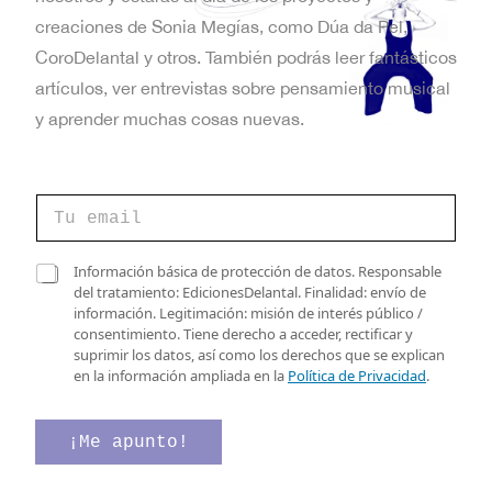
t
creaciones de Sonia Megías, como Dúa da Pel,
a
CoroDelantal y otros. También podrás leer fantásticos
artículos, ver entrevistas sobre pensamiento musical
s
y aprender muchas cosas nuevas.
d
e
C
E
o
r
v
r
e
C
Información básica de protección de datos. Responsable
e
l
a
del tratamiento: EdicionesDelantal. Finalidad: envío de
e
o
e
s
información. Legitimación: misión de interés público /
e
c
n
i
consentimiento. Tiene derecho a acceder, rectificar y
l
t
l
suprimir los datos, así como los derechos que se explican
e
t
r
l
en la información ampliada en la
Política de Privacidad
.
c
ó
a
o
t
n
s
r
i
d
¡Me apunto!
s
ó
c
e
n
o
v