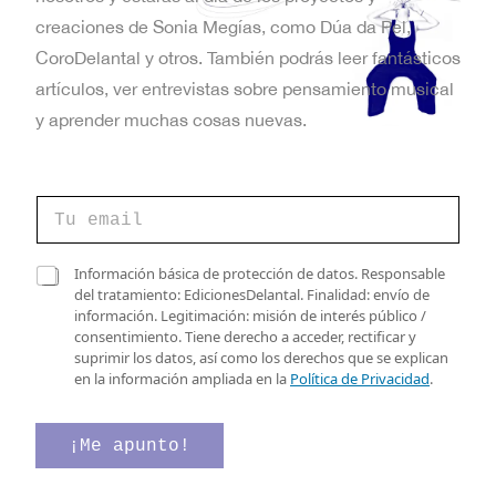
t
creaciones de Sonia Megías, como Dúa da Pel,
a
CoroDelantal y otros. También podrás leer fantásticos
artículos, ver entrevistas sobre pensamiento musical
s
y aprender muchas cosas nuevas.
d
e
d
C
e
E
o
C
r
a
v
r
C
s
Información básica de protección de datos. Responsable
e
a
i
del tratamiento: EdicionesDelantal. Finalidad: envío de
e
o
s
l
información. Legitimación: misión de interés público /
e
n
i
l
consentimiento. Tiene derecho a acceder, rectificar y
l
l
a
suprimir los datos, así como los derechos que se explican
e
t
l
s
en la información ampliada en la
Política de Privacidad
.
c
a
*
o
t
s
r
d
¡Me apunto!
s
ó
e
n
v