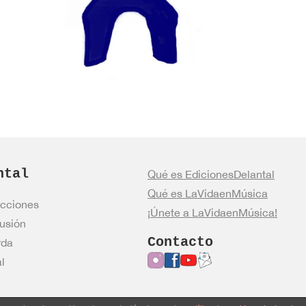
ntal
Qué es EdicionesDelantal
Qué es LaVidaenMúsica
cciones
¡Únete a LaVidaenMúsica!
usión
Contacto
rda
l