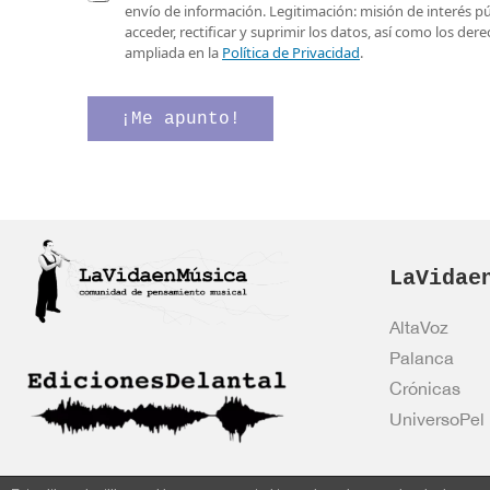
e
a
o
envío de información. Legitimación: misión de interés p
o
s
*
acceder, rectificar y suprimir los datos, así como los de
e
i
v
ampliada en la
Política de Privacidad
.
l
l
e
e
l
r
c
a
i
¡Me apunto!
t
s
f
r
d
i
ó
e
c
n
v
a
i
e
c
c
r
i
o
i
ó
*
LaVidae
f
n
i
c
AltaVoz
a
Palanca
c
i
Crónicas
ó
UniversoPel
n
*