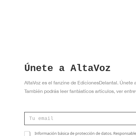
a
v
e
.
Únete a AltaVoz
AltaVoz es el fanzine de EdicionesDelantal. Únete 
También podrás leer fantásticos artículos, ver en
C
C
o
o
r
r
r
r
C
e
Información básica de protección de datos. Responsable 