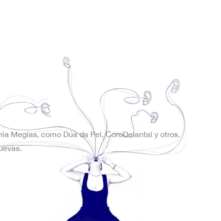
onia Megías, como Dúa da Pel, CoroDelantal y otros.
uevas.