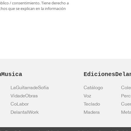
úblico / consentimiento. Tiene derecho a
rechos que se explican en la información
nMusica
EdicionesDela
LaGuitarradeSofía
Catálogo
Cole
VidadeObras
Voz
Perc
CoLabor
Teclado
Cue
DelantalWork
Madera
Meta