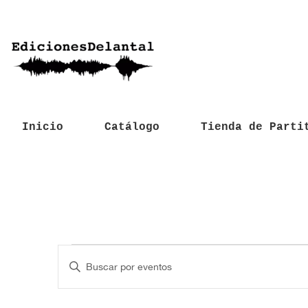
Inicio
Catálogo
Tienda de Parti
Eventos
N
I
a
n
t