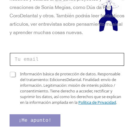
t
creaciones de Sonia Megías, como Dúa da Pel,
a
CoroDelantal y otros. También podrás leer fantásticos
artículos, ver entrevistas sobre pensamiento musical
s
y aprender muchas cosas nuevas.
d
e
C
E
o
r
v
r
e
C
Información básica de protección de datos. Responsable
e
l
a
del tratamiento: EdicionesDelantal. Finalidad: envío de
e
o
e
s
información. Legitimación: misión de interés público /
e
c
n
i
consentimiento. Tiene derecho a acceder, rectificar y
l
t
l
suprimir los datos, así como los derechos que se explican
e
t
r
l
en la información ampliada en la
Política de Privacidad
.
c
ó
a
o
t
n
s
r
i
d
¡Me apunto!
s
ó
c
e
n
o
v