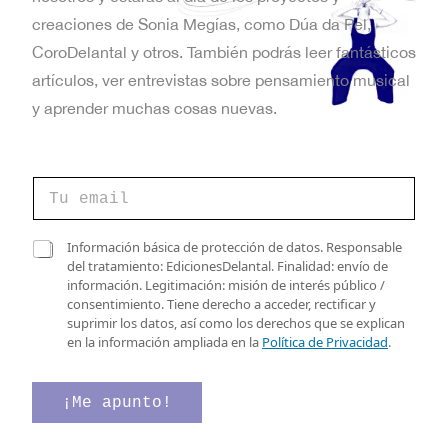
t
creaciones de Sonia Megías, como Dúa da Pel,
a
CoroDelantal y otros. También podrás leer fantásticos
artículos, ver entrevistas sobre pensamiento musical
s
y aprender muchas cosas nuevas.
d
e
C
E
o
r
v
r
v
C
Información básica de protección de datos. Responsable
e
e
a
del tratamiento: EdicionesDelantal. Finalidad: envío de
e
o
r
s
información. Legitimación: misión de interés público /
e
i
n
i
consentimiento. Tiene derecho a acceder, rectificar y
l
f
l
suprimir los datos, así como los derechos que se explican
e
t
i
l
en la información ampliada en la
Política de Privacidad
.
c
c
a
o
t
a
s
r
c
d
¡Me apunto!
s
ó
i
e
n
ó
v