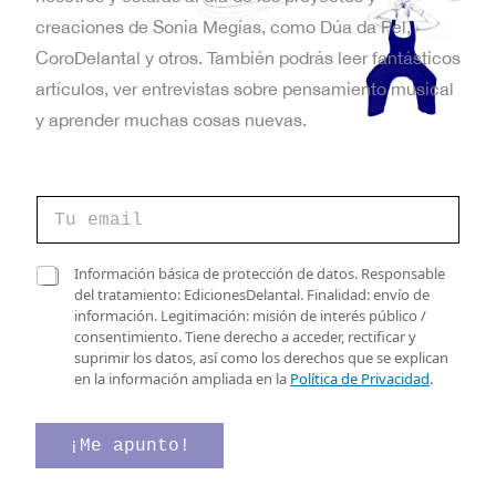
t
creaciones de Sonia Megías, como Dúa da Pel,
a
CoroDelantal y otros. También podrás leer fantásticos
artículos, ver entrevistas sobre pensamiento musical
s
y aprender muchas cosas nuevas.
d
e
d
C
e
E
o
v
r
e
v
r
C
r
Información básica de protección de datos. Responsable
e
a
i
del tratamiento: EdicionesDelantal. Finalidad: envío de
e
o
s
f
información. Legitimación: misión de interés público /
e
n
i
i
consentimiento. Tiene derecho a acceder, rectificar y
l
l
c
suprimir los datos, así como los derechos que se explican
e
t
l
a
en la información ampliada en la
Política de Privacidad
.
c
a
c
o
t
s
i
r
d
ó
¡Me apunto!
s
ó
e
n
n
v
d