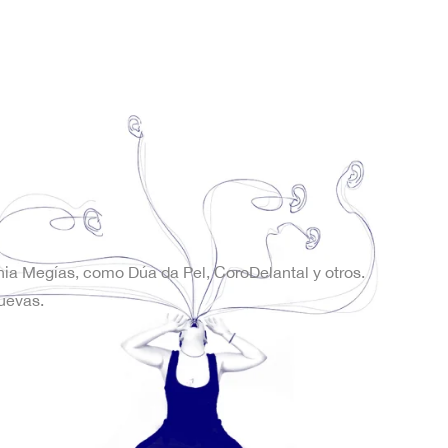
onia Megías, como Dúa da Pel, CoroDelantal y otros.
uevas.