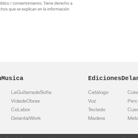
úblico / consentimiento. Tiene derecho a
rechos que se explican en la información
nMusica
EdicionesDela
LaGuitarradeSofía
Catálogo
Cole
VidadeObras
Voz
Perc
CoLabor
Teclado
Cue
DelantalWork
Madera
Meta