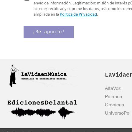
e
o
a
envío de información. Legitimación: misión de interés p
o
r
s
acceder, rectificar y suprimir los datos, así como los de
e
r
i
ampliada en la
Política de Privacidad
.
l
e
l
e
o
l
c
v
a
¡Me apunto!
t
e
s
r
r
d
ó
i
e
n
f
v
i
i
e
c
c
r
o
a
i
*
LaVidae
c
f
i
i
ó
c
AltaVoz
n
a
Palanca
*
c
i
Crónicas
ó
UniversoPel
n
*