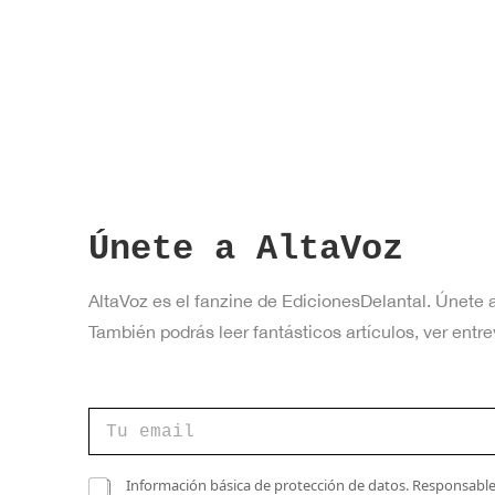
a
v
e
.
Únete a AltaVoz
AltaVoz es el fanzine de EdicionesDelantal. Únete 
También podrás leer fantásticos artículos, ver en
C
o
r
r
C
C
Información básica de protección de datos. Responsable 