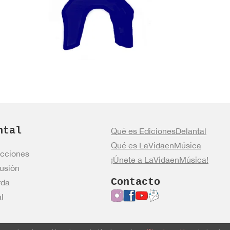
ntal
Qué es EdicionesDelantal
Qué es LaVidaenMúsica
cciones
¡Únete a LaVidaenMúsica!
usión
Contacto
rda
l