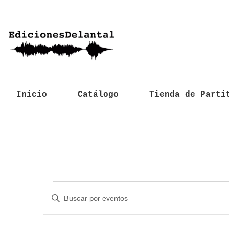
Inicio
Catálogo
Tienda de Parti
Eventos
N
I
a
n
t