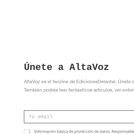
a
v
e
.
Únete a AltaVoz
AltaVoz es el fanzine de EdicionesDelantal. Únete 
También podrás leer fantásticos artículos, ver en
v
C
e
o
r
r
i
r
C
f
Información básica de protección de datos. Responsable 