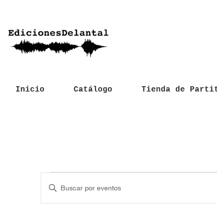
Inicio
Catálogo
Tienda de Parti
Eventos
N
I
a
n
t