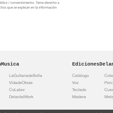
úblico / consentimiento. Tiene derecho a
rechos que se explican en la información
nMusica
EdicionesDela
LaGuitarradeSofía
Catálogo
Cole
VidadeObras
Voz
Perc
CoLabor
Teclado
Cue
DelantalWork
Madera
Meta