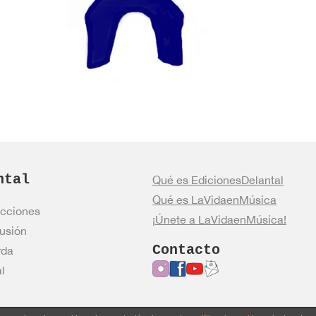
ntal
Qué es EdicionesDelantal
Qué es LaVidaenMúsica
cciones
¡Únete a LaVidaenMúsica!
usión
Contacto
rda
l