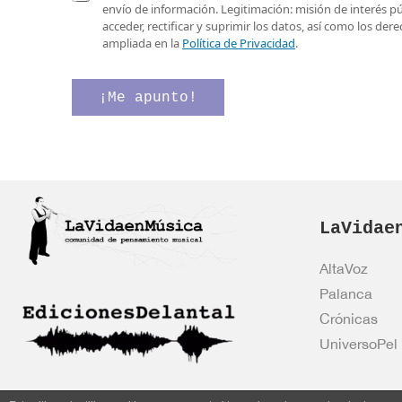
e
a
i
envío de información. Legitimación: misión de interés p
o
s
c
acceder, rectificar y suprimir los datos, así como los de
e
i
a
ampliada en la
Política de Privacidad
.
l
l
c
e
l
i
c
a
ó
¡Me apunto!
t
s
n
r
d
v
ó
e
e
n
v
r
i
e
i
c
r
f
o
i
i
*
LaVidae
f
c
i
a
c
c
AltaVoz
a
i
Palanca
c
ó
i
n
Crónicas
ó
C
UniversoPel
n
a
*
s
i
l