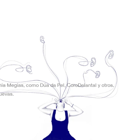
onia Megías, como Dúa da Pel, CoroDelantal y otros.
uevas.