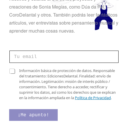
t
creaciones de Sonia Megías, como Dúa da Pel,
CoroDelantal y otros. También podrás leer fantásticos
a
artículos, ver entrevistas sobre pensamiento musical y
s
aprender muchas cosas nuevas.
d
e
C
C
o
E
o
r
r
r
v
r
C
e
Información básica de protección de datos. Responsable
e
a
o
del tratamiento: EdicionesDelantal. Finalidad: envío de
e
o
s
*
información. Legitimación: misión de interés público /
e
n
i
d
consentimiento. Tiene derecho a acceder, rectificar y
l
l
e
suprimir los datos, así como los derechos que se explican
e
t
l
en la información ampliada en la
Política de Privacidad
.
c
a
o
t
s
r
d
¡Me apunto!
s
ó
e
n
v