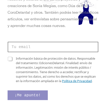
t
creaciones de Sonia Megías, como Dúa da Pel,
a
CoroDelantal y otros. También podrás leer fantásticos
artículos, ver entrevistas sobre pensamiento musical
s
y aprender muchas cosas nuevas.
d
e
C
E
o
r
v
r
v
C
Información básica de protección de datos. Responsable
e
e
a
del tratamiento: EdicionesDelantal. Finalidad: envío de
e
o
r
s
información. Legitimación: misión de interés público /
e
i
n
i
consentimiento. Tiene derecho a acceder, rectificar y
l
f
l
suprimir los datos, así como los derechos que se explican
e
t
i
l
en la información ampliada en la
Política de Privacidad
.
c
c
a
o
t
a
s
r
c
d
¡Me apunto!
s
ó
i
e
n
ó
v