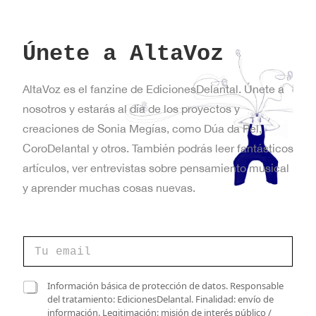
Únete a AltaVoz
AltaVoz es el fanzine de EdicionesDelantal. Únete a
nosotros y estarás al día de los proyectos y
creaciones de Sonia Megías, como Dúa da Pel,
CoroDelantal y otros. También podrás leer fantásticos
artículos, ver entrevistas sobre pensamiento musical
y aprender muchas cosas nuevas.
C
C
a
o
s
r
i
r
C
l
Información básica de protección de datos. Responsable
e
a
l
del tratamiento: EdicionesDelantal. Finalidad: envío de
o
s
a
información. Legitimación: misión de interés público /