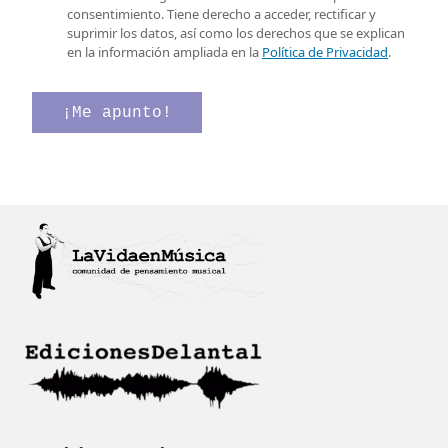
e
i
s
consentimiento. Tiene derecho a acceder, rectificar y
l
l
d
suprimir los datos, así como los derechos que se explican
e
l
e
en la información ampliada en la
Política de Privacidad
.
c
a
d
t
s
e
r
d
¡Me apunto!
ó
e
n
v
i
e
c
r
o
i
*
f
i
c
a
c
i
ó
n
*