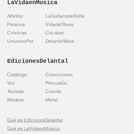
LaVidaenMusica
AltaVoz
LaGuitarradeSofía
Palanca
VidadeObras
Crónicas
CoLabor
UniversoPel
DelantalWork
EdicionesDelantal
Catálogo
Colecciones
Voz
Percusión
Teclado
Cuerda
Madera
Metal
Qué es EdicionesDelantal
Qué es LaVidaenMúsica