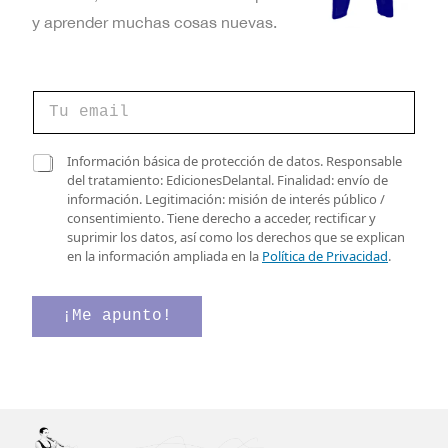
y aprender muchas cosas nuevas.
v
C
e
o
r
r
i
r
C
f
Información básica de protección de datos. Responsable
e
a
i
del tratamiento: EdicionesDelantal. Finalidad: envío de
o
s
c
información. Legitimación: misión de interés público /
e
i
a
consentimiento. Tiene derecho a acceder, rectificar y
l
l
c
suprimir los datos, así como los derechos que se explican
e
l
i
en la información ampliada en la
Política de Privacidad
.
c
a
ó
t
s
n
r
d
*
¡Me apunto!
ó
e
e
n
v
l
i
e
e
c
r
c
o
i
t
*
f
r
i
ó