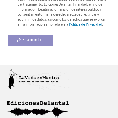
e
e
a
del tratamiento: EdicionesDelantal. Finalidad: envío de
o
l
s
información. Legitimación: misión de interés público /
e
e
i
consentimiento. Tiene derecho a acceder, rectificar y
l
c
l
suprimir los datos, así como los derechos que se explican
e
t
l
en la información ampliada en la
Política de Privacidad
.
c
r
a
t
ó
s
r
n
d
¡Me apunto!
ó
i
e
n
c
v
i
o
e
c
C
r
o
a
i
*
s
f
i
i
l
c
l
a
a
c
s
i
ó
n
*