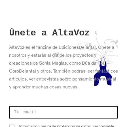
Únete a AltaVoz
AltaVoz es el fanzine de EdicionesDelantal. Únete a
nosotros y estarás al día de los proyectos y
creaciones de Sonia Megías, como Dúa da Pel,
CoroDelantal y otros. También podrás leer fantásticos
artículos, ver entrevistas sobre pensamiento musical
y aprender muchas cosas nuevas.
C
o
r
r
*
C
Información básica de protección de datos. Responsable