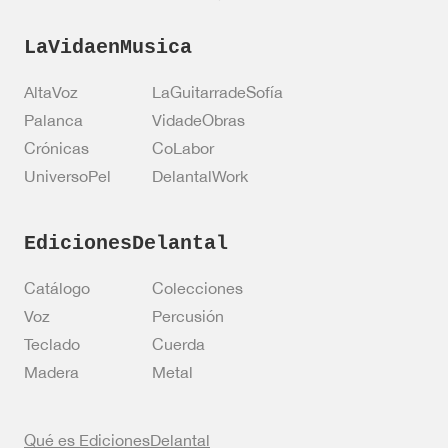
LaVidaenMusica
AltaVoz
LaGuitarradeSofía
Palanca
VidadeObras
Crónicas
CoLabor
UniversoPel
DelantalWork
EdicionesDelantal
Catálogo
Colecciones
Voz
Percusión
Teclado
Cuerda
Madera
Metal
Qué es EdicionesDelantal