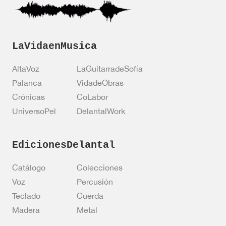
*
LaVidaenMusica
AltaVoz
LaGuitarradeSofía
Palanca
VidadeObras
Crónicas
CoLabor
UniversoPel
DelantalWork
EdicionesDelantal
Catálogo
Colecciones
Voz
Percusión
Teclado
Cuerda
Madera
Metal