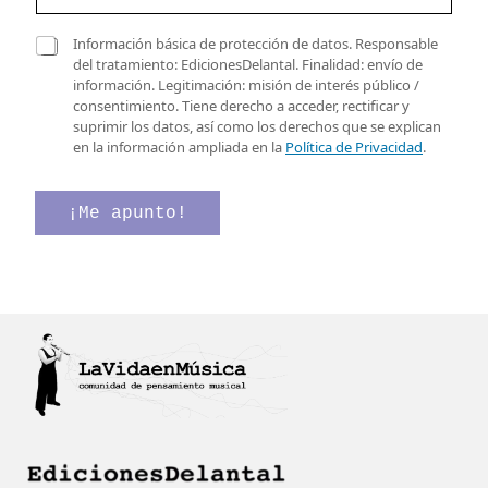
s
r
i
r
C
l
Información básica de protección de datos. Responsable
e
a
l
del tratamiento: EdicionesDelantal. Finalidad: envío de
o
s
a
información. Legitimación: misión de interés público /
e
i
s
consentimiento. Tiene derecho a acceder, rectificar y
l
l
*
suprimir los datos, así como los derechos que se explican
e
l
d
en la información ampliada en la
Política de Privacidad
.
c
a
e
t
s
r
d
¡Me apunto!
ó
e
n
v
i
e
c
r
o
i
*
f
i
c
a
c
i
ó
n