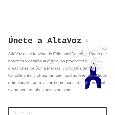
Únete a AltaVoz
AltaVoz es el fanzine de EdicionesDelantal. Únete a
nosotros y estarás al día de los proyectos y
creaciones de Sonia Megías, como Dúa da Pel,
CoroDelantal y otros. También podrás leer fantásticos
artículos, ver entrevistas sobre pensamiento musical
y aprender muchas cosas nuevas.
C
C
a
o