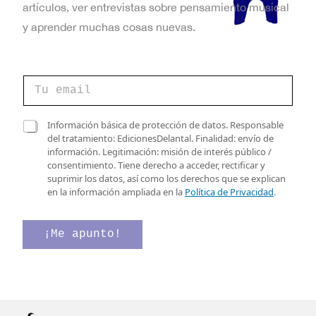
artículos, ver entrevistas sobre pensamiento musical
y aprender muchas cosas nuevas.
d
C
e
o
C
r
o
r
C
r
Información básica de protección de datos. Responsable
e
a
r
del tratamiento: EdicionesDelantal. Finalidad: envío de
o
s
e
información. Legitimación: misión de interés público /
e
i
o
consentimiento. Tiene derecho a acceder, rectificar y
l
l
d
suprimir los datos, así como los derechos que se explican
e
l
e
en la información ampliada en la
Política de Privacidad
.
c
a
t
s
r
d
¡Me apunto!
ó
e
n
v
i
e
c
r
o
i
*
f