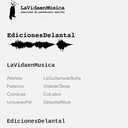
i
c
a
c
i
ó
n
*
LaVidaenMusica
AltaVoz
LaGuitarradeSofía
Palanca
VidadeObras
Crónicas
CoLabor
UniversoPel
DelantalWork
EdicionesDelantal