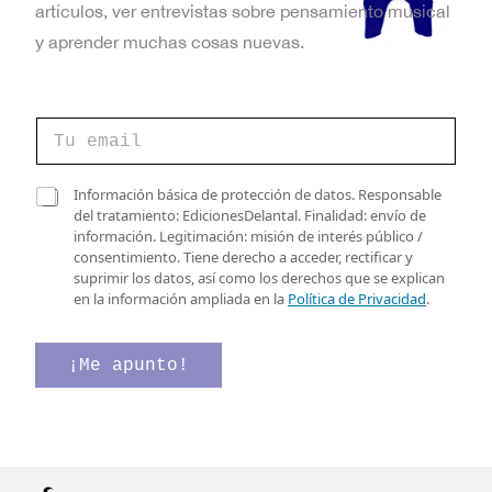
artículos, ver entrevistas sobre pensamiento musical
y aprender muchas cosas nuevas.
*
C
e
o
l
r
e
r
C
c
Información básica de protección de datos. Responsable
e
a
t
del tratamiento: EdicionesDelantal. Finalidad: envío de
o
s
r
información. Legitimación: misión de interés público /
e
i
ó
consentimiento. Tiene derecho a acceder, rectificar y
l
l
n
suprimir los datos, así como los derechos que se explican
e
l
i
en la información ampliada en la
Política de Privacidad
.
c
a
c
t
s
o
r
d
*
¡Me apunto!
ó
e
n
v
i
e
c
r
o
i
*
f