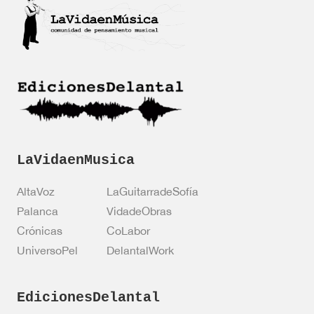
i
c
a
c
i
ó
n
*
LaVidaenMusica
AltaVoz
LaGuitarradeSofía
Palanca
VidadeObras
Crónicas
CoLabor
UniversoPel
DelantalWork
EdicionesDelantal