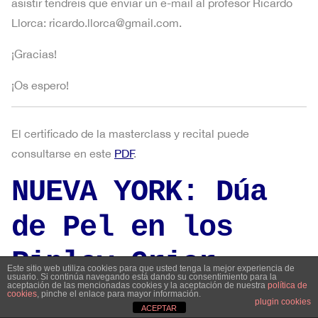
asistir tendréis que enviar un e-mail al profesor Ricardo
Llorca:
ricardo.llorca@gmail.com.
¡Gracias!
¡Os espero!
El certificado de la masterclass y recital puede
consultarse en este
PDF
.
NUEVA YORK: Dúa
de Pel en los
Ripley Grier
Este sitio web utiliza cookies para que usted tenga la mejor experiencia de
usuario. Si continúa navegando está dando su consentimiento para la
aceptación de las mencionadas cookies y la aceptación de nuestra
política de
Studios
cookies
, pinche el enlace para mayor información.
plugin cookies
ACEPTAR