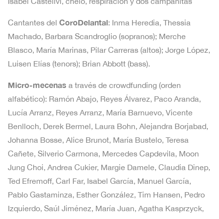
Isabel Castellvi, chelo, respiración y dos campanitas
CoroDelantal
Cantantes del
: Inma Heredia, Thessia
Machado, Barbara Scandroglio (sopranos); Merche
Blasco, María Marinas, Pilar Carreras (altos); Jorge López,
Luisen Elías (tenors); Brian Abbott (bass).
Micro-mecenas
a través de crowdfunding (orden
alfabético): Ramón Abajo, Reyes Álvarez, Paco Aranda,
Lucía Arranz, Reyes Arranz, María Barnuevo, Vicente
Benlloch, Derek Bermel, Laura Bohn, Alejandra Borjabad,
Johanna Bosse, Alice Brunot, María Bustelo, Teresa
Cañete, Silverio Carmona, Mercedes Capdevila, Moon
Jung Choi, Andrea Cukier, Margie Damele, Claudia Dinep,
Ted Efremoff, Carl Far, Isabel García, Manuel García,
Pablo Gastaminza, Esther González, Tim Hansen, Pedro
Izquierdo, Saúl Jiménez, María Juan, Agatha Kasprzyck,