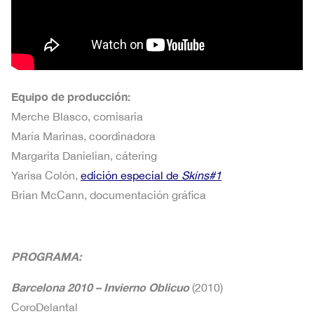
Equipo de producción:
Merche Blasco, comisaria
María Marinas, coordinadora
Margarita Danielian, cátering
Yarisa Colón,
edición especial de
Skins#1
Brian McCann, documentación gráfica
PROGRAMA:
Barcelona 2010 – Invierno Oblicuo
(2010)
CoroDelantal