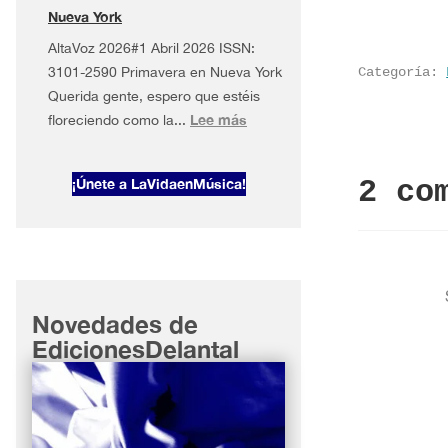
York
Nueva York
AltaVoz 2026#1 Abril 2026 ISSN:
3101-2590 Primavera en Nueva York
Categoría:
Querida gente, espero que estéis
:
Lee más
floreciendo como la...
AltaVoz
2026#1
2 co
¡Únete a LaVidaenMúsica!
Primavera
en
Nueva
York
Novedades de
EdicionesDelantal