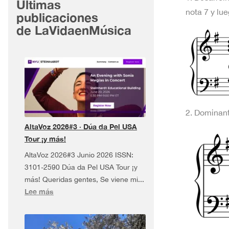
Últimas
nota 7 y lu
publicaciones
de LaVidaenMúsica
2. Dominant
AltaVoz 2026#3 · Dúa da Pel USA
Tour ¡y más!
AltaVoz 2026#3 Junio 2026 ISSN:
3101-2590 Dúa da Pel USA Tour ¡y
más! Queridas gentes, Se viene mi...
:
Lee más
AltaVoz
2026#3
·