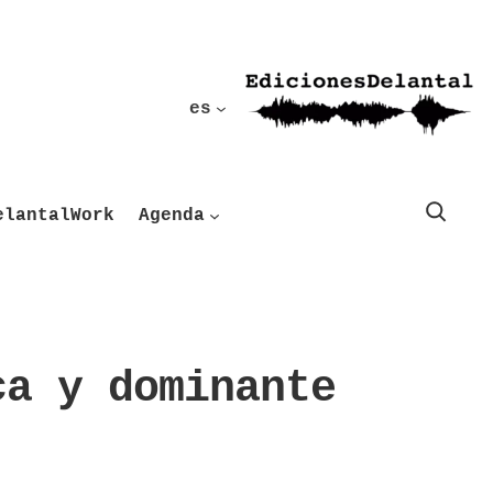
es
Buscar
elantalWork
Agenda
ca y dominante