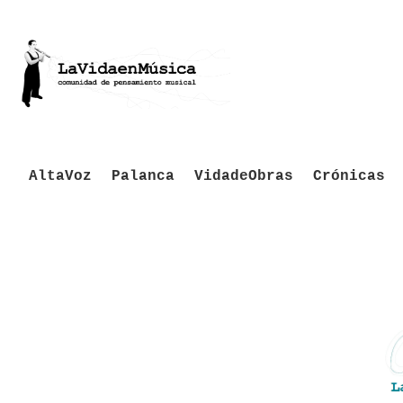
AltaVoz
Palanca
VidadeObras
Crónicas