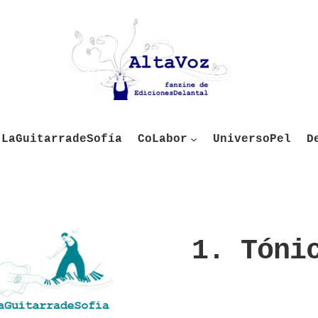
LaGuitarradeSofía
CoLabor
UniversoPel
D
1. Tóni