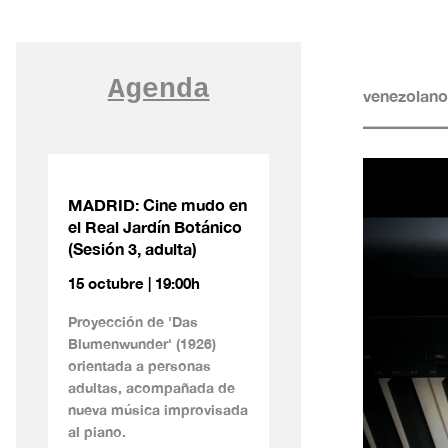
Agenda
venezolan
MADRID: Cine mudo en
el Real Jardín Botánico
(Sesión 3, adulta)
15 octubre | 19:00h
Proyección de 'Das
Blumenwunder' (1926)
orientada a personas
adultas, acompañada de
nueva música improvisada
al piano.