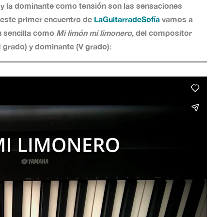
y la dominante como tensión son las sensaciones
 este primer encuentro de
LaGuitarradeSofía
vamos a
an sencilla como
Mi limón mi limonero
, del compositor
(I grado) y dominante (V grado):