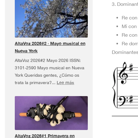
3. Dominant
Dúa
da
Re con
Pel
Mi con
USA
Re con 
Tour
Re domi
AltaVoz 2026#2 · Mayo musical en
¡y
Nueva York
más!
Dominantes 
AltaVoz 2026#2 Mayo 2026 ISSN:
3101-2590 Mayo musical en Nueva
York Queridas gentes, ¿Cómo os
:
Lee más
trata la primavera?...
AltaVoz
2026#2
·
Mayo
musical
en
Nueva
AltaVoz 2026#1 Primavera en