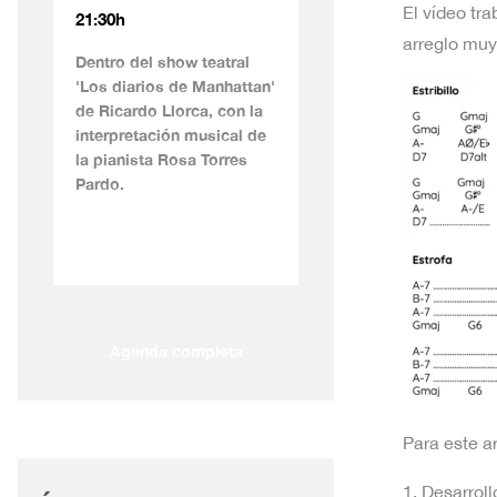
El vídeo tr
21:30h
arreglo muy
Dentro del show teatral
'Los diarios de Manhattan'
de Ricardo Llorca, con la
interpretación musical de
la pianista Rosa Torres
Pardo.
Agenda completa
Para este ar
1. Desarrol