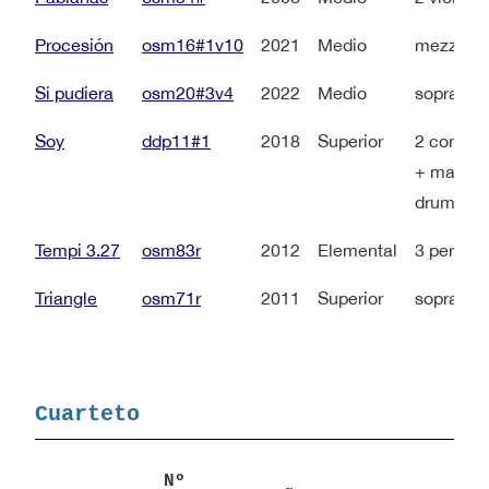
Procesión
osm16#1v10
2021
Medio
mezzosop
Si pudiera
osm20#3v4
2022
Medio
soprano +
Soy
ddp11#1
2018
Superior
2 contral
+ marimb
drum)
Tempi 3.27
osm83r
2012
Elemental
3 perfor
Triangle
osm71r
2011
Superior
soprano 
Cuarteto
Nº