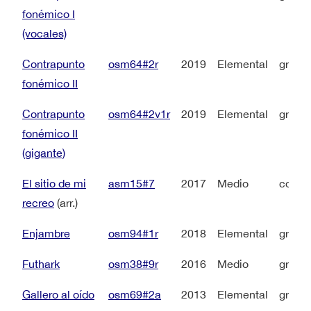
fonémico I
(vocales)
Contrapunto
osm64#2r
2019
Elemental
grupo 
fonémico II
Contrapunto
osm64#2v1r
2019
Elemental
grupo 
fonémico II
(gigante)
El sitio de mi
asm15#7
2017
Medio
coro 
recreo
(arr.)
Enjambre
osm94#1r
2018
Elemental
grupo 
Futhark
osm38#9r
2016
Medio
grupo 
Gallero al oído
osm69#2a
2013
Elemental
grupo 