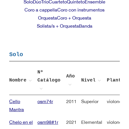
Solo
Dúo
Trío
Cuarteto
Quinteto
Ensemble
Coro a cappella
Coro con instrumentos
Orquesta
Coro + Orquesta
Solista/s + Orquesta
Banda
Solo
Nº
Año
Nombre
Catálogo
Nivel
Plantil
Cello
osm74r
2011
Superior
violonchel
Mantra
Chelo en el
osm98#1r
2021
Elemental
violonchel