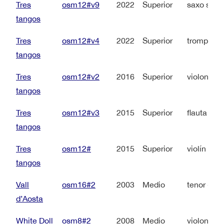
Tres
osm12#v9
2022
Superior
saxo sopr
tangos
Tres
osm12#v4
2022
Superior
trompa + 
tangos
Tres
osm12#v2
2016
Superior
violonche
tangos
Tres
osm12#v3
2015
Superior
flauta + p
tangos
Tres
osm12#
2015
Superior
violín + p
tangos
Vall
osm16#2
2003
Medio
tenor + pi
d’Aosta
White Doll
osm8#2
2008
Medio
violonche