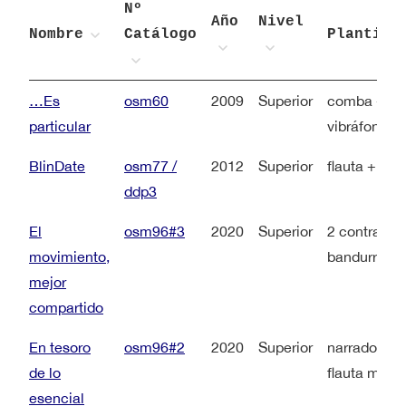
Nº
Año
Nivel
Nombre
Catálogo
Plantill
…Es
osm60
2009
Superior
comba + piza
particular
vibráfono + 
BlinDate
osm77 /
2012
Superior
flauta + cla
ddp3
El
osm96#3
2020
Superior
2 contraltos
movimiento,
bandurrias
mejor
compartido
En tesoro
osm96#2
2020
Superior
narradora +
de lo
flauta moh
esencial