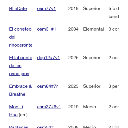
BlinDate
osm77v1
2019
Superior
trío de p
bandurria
El correteo
osm31#1
2004
Elemental
3 contrab
del
rinoceronte
El laberinto
ddp12#7v1
2025
Superior
2 contral
de los
principios
Embrace &
osm84#7r
2023
Superior
3 percusi
Breathe
Moo Li
asm37#6v1
2019
Medio
2 contral
Hua
(arr.)
Pablanas
osm54#
2008
Medio
2 violon