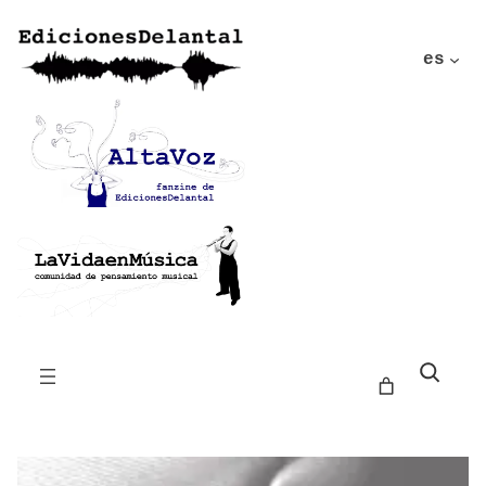
es
Buscar