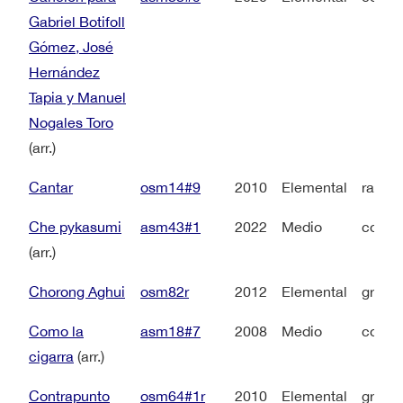
Gabriel Botifoll
Gómez, José
Hernández
Tapia y Manuel
Nogales Toro
(arr.)
Cantar
osm14#9
2010
Elemental
rap +
Che pykasumi
asm43#1
2022
Medio
coro 
(arr.)
Chorong Aghui
osm82r
2012
Elemental
grupo 
Como la
asm18#7
2008
Medio
coro 
cigarra
(arr.)
Contrapunto
osm64#1r
2010
Elemental
grupo 