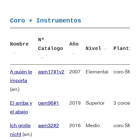
Coro + Instrumentos
Nº
Nombre
Año
Catálogo
Nivel
Plantill
A quién le
asm17#1v2
2007
Elemental
coro SMA +
importa
(arr.)
El arriba y
osm96#1
2019
Superior
3 coros + p
el abajo
Ich grolle
asm32#2
2016
Medio
coro SMA +
nicht
(arr.)