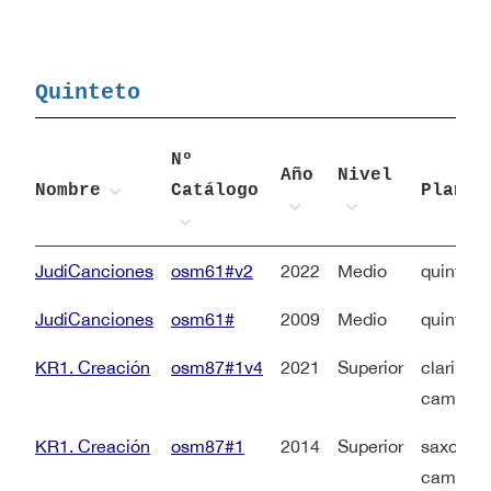
Quinteto
Nº
Año
Nivel
Nombre
Catálogo
Planti
JudiCanciones
osm61#v2
2022
Medio
quinteto
JudiCanciones
osm61#
2009
Medio
quinteto
KR1. Creación
osm87#1v4
2021
Superior
clarinet
campana
KR1. Creación
osm87#1
2014
Superior
saxo alt
campana