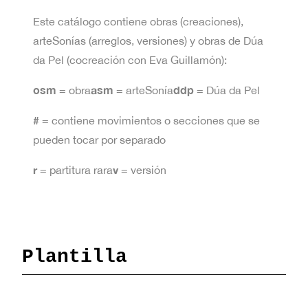
Este catálogo contiene obras (creaciones),
arteSonías (arreglos, versiones) y obras de Dúa
da Pel (cocreación con Eva Guillamón):
osm
asm
ddp
= obra
= arteSonía
= Dúa da Pel
#
= contiene movimientos o secciones que se
pueden tocar por separado
r
v
= partitura rara
= versión
Plantilla