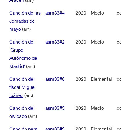
Araceli
(arr.)
Canción de las
asm33#4
2020
Medio
coro 
Jornadas de
mayo
(arr.)
Canción del
asm33#2
2020
Medio
coro 
‘Grupo
Autónomo de
Madrid’
(arr.)
Canción del
asm33#8
2020
Elemental
coro 
fiscal Miguel
Ibáñez
(arr.)
Canción del
asm33#5
2020
Medio
coro 
olvidado
(arr.)
Canción para
asm33#9
2020
Elemental
coro 