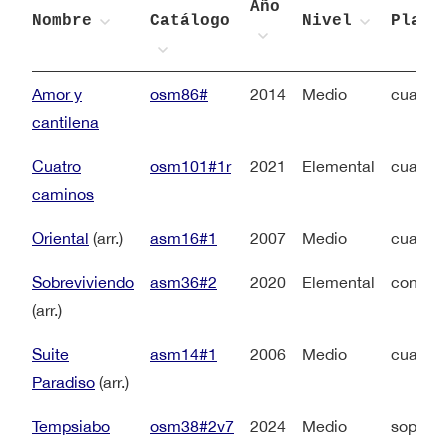
Año
Nombre
Catálogo
Nivel
Plant
Amor y
osm86#
2014
Medio
cuartet
cantilena
Cuatro
osm101#1r
2021
Elemental
cuartet
caminos
Oriental
(arr.)
asm16#1
2007
Medio
cuartet
Sobreviviendo
asm36#2
2020
Elemental
contralt
(arr.)
Suite
asm14#1
2006
Medio
cuartet
Paradiso
(arr.)
Tempsiabo
osm38#2v7
2024
Medio
soprano