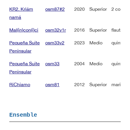
KR2. Kriám
osm87#2
2020
Superior
2 contral
namá
Mal(in)con(i)ci
osm32v1r
2016
Superior
flauta + 
Pequeña Suite
osm33v2
2023
Medio
quinteto 
Peninsular
Pequeña Suite
osm33
2004
Medio
quinteto
Peninsular
RiChiamo
osm81
2012
Superior
marimba 
Ensemble