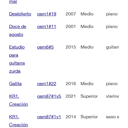
mar
Des(p)ierto
osm1#19
2007
Medio
piano
Doce de
osm1#11
2001
Medio
piano
agosto
Estudio
osm6#5
2015
Medio
guitarra
para
guitarra
zurda
Gatita
osm1#22
2016
Medio
piano
KR1.
osm87#1v5
2021
Superior
vlarinete 
Creación
KR1.
osm87#1v1
2014
Superior
saxo alto 
Creación