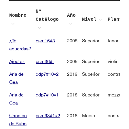
Nº
Nombre
Año
Catálogo
Nivel
Plantil
¿Te
osm16#3
2008
Superior
tenor + pi
acuerdas?
Ajedrez
osm36#r
2005
Superior
violín + v
Aria de
ddp7#10v2
2019
Superior
contralto 
Gea
Aria de
ddp7#10v1
2018
Superior
mezzosopr
Gea
Canción
osm93#1#2
2018
Medio
contralto 
de Bubo