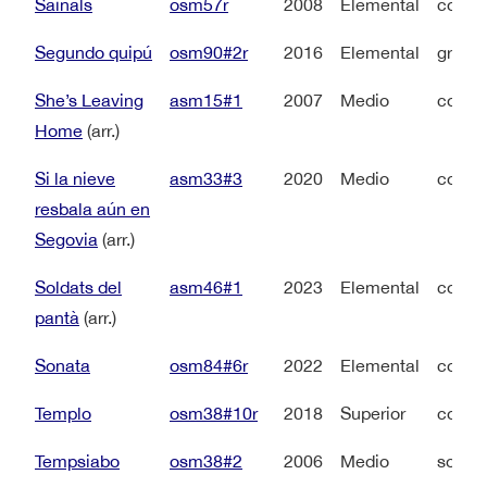
Sainals
osm57r
2008
Elemental
coro a
Segundo quipú
osm90#2r
2016
Elemental
grupo 
She’s Leaving
asm15#1
2007
Medio
coro 
Home
(arr.)
Si la nieve
asm33#3
2020
Medio
coro 
resbala aún en
Segovia
(arr.)
Soldats del
asm46#1
2023
Elemental
coro i
pantà
(arr.)
Sonata
osm84#6r
2022
Elemental
coro a
Templo
osm38#10r
2018
Superior
coro a
Tempsiabo
osm38#2
2006
Medio
sopra