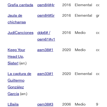
Grafía cantada
osm84#4r
2016
Elemental
coro a
Jaula de
osm84#5r
2016
Elemental
grupo 
chicharras
JudiCanciones
ddp6# /
2016
Medio
coro 
osm61#v1
Keep Your
asm38#1
2020
Medio
coro 
Head Up,
Sister!
(arr.)
La captura de
asm33#1
2020
Elemental
coro 
Guillermo
González
García
(arr.)
LBaila
osm38#3
2006
Medio
9 voc