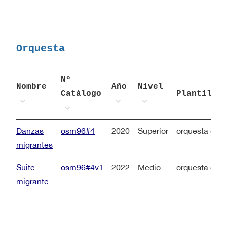
Orquesta
Nº
Nombre
Año
Nivel
Catálogo
Plantilla
Danzas
osm96#4
2020
Superior
orquesta de p
migrantes
Suite
osm96#4v1
2022
Medio
orquesta de a
migrante