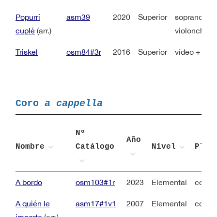
Popurrí
asm39
2020
Superior
soprano + fl
cuplé
(arr.)
violonchelo
Triskel
osm84#3r
2016
Superior
vídeo + en
Coro
a cappella
Nº
Año
Nombre
Catálogo
Nivel
Plan
A bordo
osm103#1r
2023
Elemental
coro a
A quién le
asm17#1v1
2007
Elemental
coro 