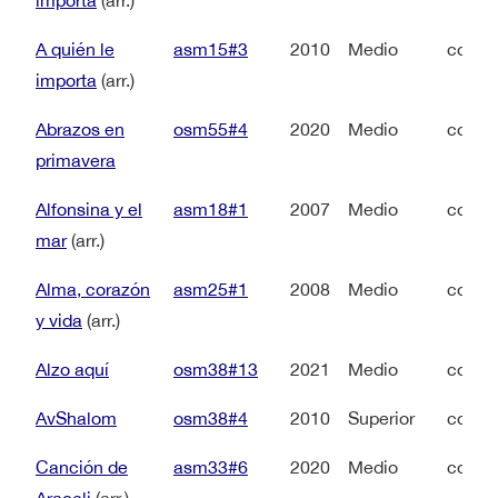
importa
(arr.)
A quién le
asm15#3
2010
Medio
coro 
importa
(arr.)
Abrazos en
osm55#4
2020
Medio
coro 
primavera
Alfonsina y el
asm18#1
2007
Medio
coro 
mar
(arr.)
Alma, corazón
asm25#1
2008
Medio
coro 
y vida
(arr.)
Alzo aquí
osm38#13
2021
Medio
coro 
AvShalom
osm38#4
2010
Superior
coro 
Canción de
asm33#6
2020
Medio
coro 