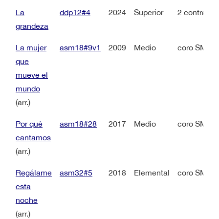
La
ddp12#4
2024
Superior
2 contralt
grandeza
La mujer
asm18#9v1
2009
Medio
coro SMAT 
que
mueve el
mundo
(arr.)
Por qué
asm18#28
2017
Medio
coro SMA +
cantamos
(arr.)
Regálame
asm32#5
2018
Elemental
coro SMA +
esta
noche
(arr.)