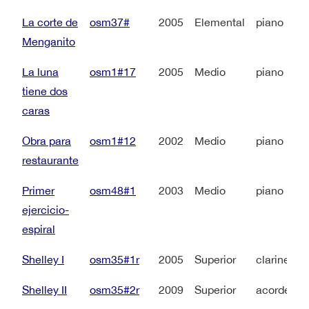
La corte de
osm37#
2005
Elemental
piano
Menganito
La luna
osm1#17
2005
Medio
piano
tiene dos
caras
Obra para
osm1#12
2002
Medio
piano
restaurante
Primer
osm48#1
2003
Medio
piano
ejercicio-
espiral
Shelley I
osm35#1r
2005
Superior
clarinete
Shelley II
osm35#2r
2009
Superior
acordeón