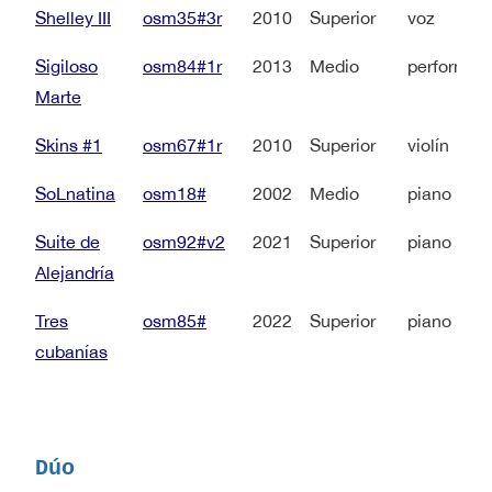
Shelley III
osm35#3r
2010
Superior
voz
Sigiloso
osm84#1r
2013
Medio
performer
Marte
Skins #1
osm67#1r
2010
Superior
violín
SoLnatina
osm18#
2002
Medio
piano
Suite de
osm92#v2
2021
Superior
piano
Alejandría
Tres
osm85#
2022
Superior
piano
cubanías
Dúo