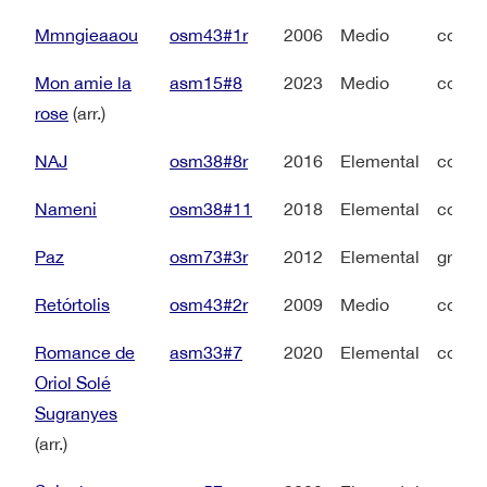
Mmngieaaou
osm43#1r
2006
Medio
coro 
Mon amie la
asm15#8
2023
Medio
coro 
rose
(arr.)
NAJ
osm38#8r
2016
Elemental
coro a
Nameni
osm38#11
2018
Elemental
coro 
Paz
osm73#3r
2012
Elemental
grupo 
Retórtolis
osm43#2r
2009
Medio
coro 
Romance de
asm33#7
2020
Elemental
coro 
Oriol Solé
Sugranyes
(arr.)