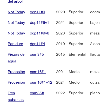
del árbol
Not Today
ddp11#9
2020
Superior
contralto 
Not Today
ddp11#9v1
2021
Superior
bajo + pi
Not Today
ddp11#9v6
2023
Superior
mezzosopr
Pan duro
ddp11#4
2019
Superior
2 contralt
Piezas de
osm3#5
2015
Elemental
flauta + p
agua
Procesión
osm16#1
2001
Medio
mezzosopr
Procesión
osm16#1v12
2024
Medio
dulzaina 
Tres
osm85#
2022
Superior
piano a 4
cubanías