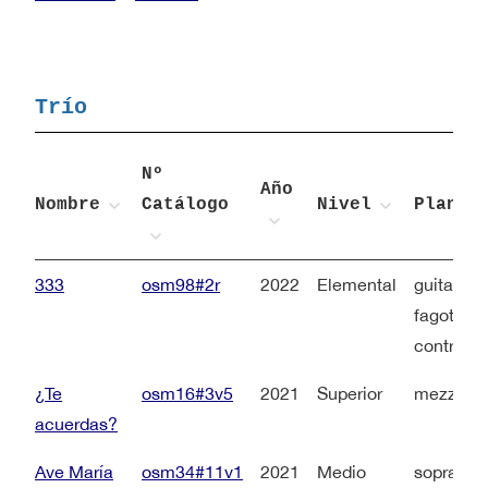
Trío
Nº
Año
Nombre
Catálogo
Nivel
Planti
333
osm98#2r
2022
Elemental
guitarra +
fagot, cor
contraba
¿Te
osm16#3v5
2021
Superior
mezzosop
acuerdas?
Ave María
osm34#11v1
2021
Medio
soprano +