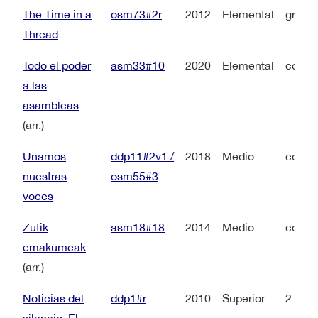
The Time in a
osm73#2r
2012
Elemental
grupo 
Thread
Todo el poder
asm33#10
2020
Elemental
coro 
a las
asambleas
(arr.)
Unamos
ddp11#2v1 /
2018
Medio
coro 
nuestras
osm55#3
voces
Zutik
asm18#18
2014
Medio
coro 
emakumeak
(arr.)
Noticias del
ddp1#r
2010
Superior
2 coro