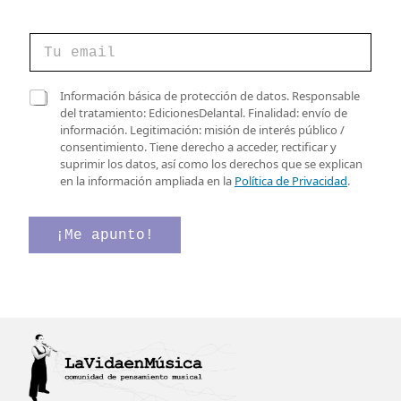
C
o
r
r
C
C
Información básica de protección de datos. Responsable
e
o
a
del tratamiento: EdicionesDelantal. Finalidad: envío de
o
r
s
información. Legitimación: misión de interés público /
e
r
i
consentimiento. Tiene derecho a acceder, rectificar y
l
e
l
suprimir los datos, así como los derechos que se explican
e
o
l
en la información ampliada en la
Política de Privacidad
.
c
C
a
t
o
s
r
r
d
¡Me apunto!
ó
r
e
n
e
v
i
o
e
c
*
r
o
i
*
f
i
c
a