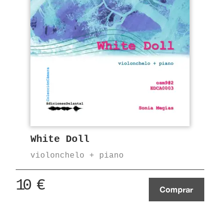
White Doll
violonchelo + piano
10
€
Comprar