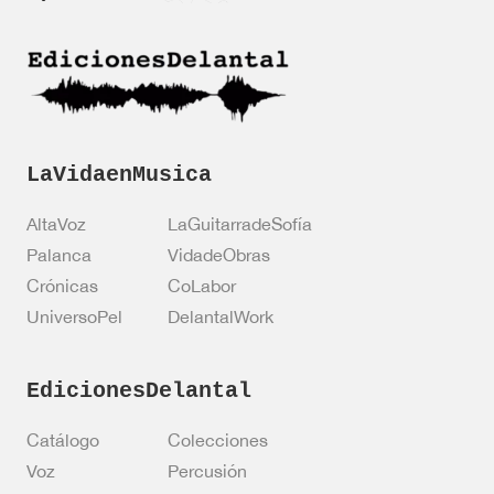
c
i
ó
n
*
LaVidaenMusica
AltaVoz
LaGuitarradeSofía
Palanca
VidadeObras
Crónicas
CoLabor
UniversoPel
DelantalWork
EdicionesDelantal
Catálogo
Colecciones
Voz
Percusión