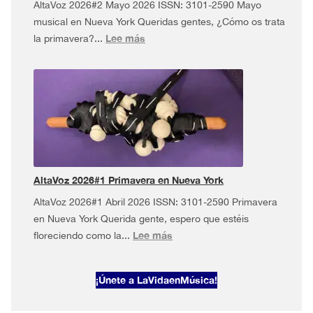
AltaVoz 2026#2 Mayo 2026 ISSN: 3101-2590 Mayo
musical en Nueva York Queridas gentes, ¿Cómo os trata
:
Lee más
la primavera?...
AltaVoz
2026#2
·
Mayo
musical
en
Nueva
York
AltaVoz 2026#1 Primavera en Nueva York
AltaVoz 2026#1 Abril 2026 ISSN: 3101-2590 Primavera
en Nueva York Querida gente, espero que estéis
:
Lee más
floreciendo como la...
AltaVoz
2026#1
¡Únete a LaVidaenMúsica!
Primavera
en