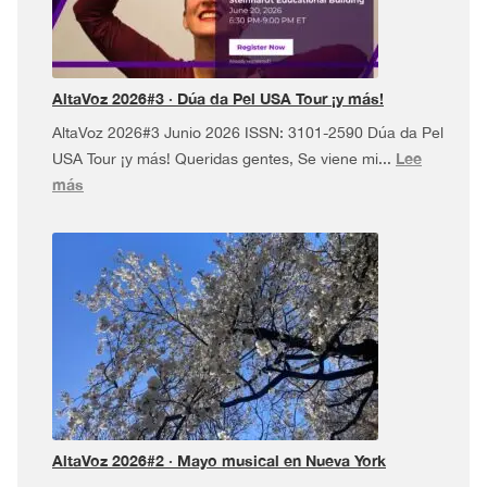
AltaVoz 2026#3 · Dúa da Pel USA Tour ¡y más!
AltaVoz 2026#3 Junio 2026 ISSN: 3101-2590 Dúa da Pel
Lee
USA Tour ¡y más! Queridas gentes, Se viene mi...
:
más
AltaVoz
2026#3
·
Dúa
da
Pel
USA
Tour
¡y
más!
AltaVoz 2026#2 · Mayo musical en Nueva York