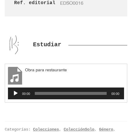
Ref. editorial
EDSO0016
Estudiar
Obra para restaurante
Reproductor
00:00
00:00
de
audio
Categorías:
Colecciones
,
ColecciónSolo
,
Género
,