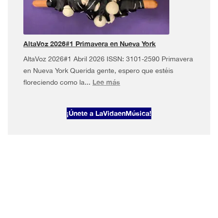
musical
en
Nueva
York
AltaVoz 2026#1 Primavera en Nueva York
AltaVoz 2026#1 Abril 2026 ISSN: 3101-2590 Primavera
en Nueva York Querida gente, espero que estéis
:
Lee más
floreciendo como la...
AltaVoz
2026#1
¡Únete a LaVidaenMúsica!
Primavera
en
Nueva
York