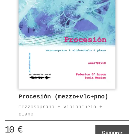
Procesión (mezzo+vlc+pno)
mezzosoprano + violonchelo +
piano
10
€
Comprar