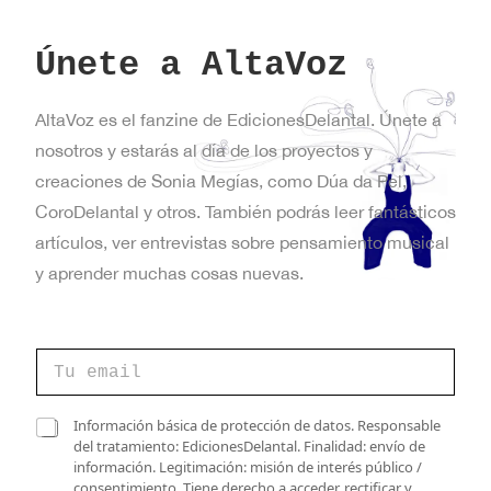
Únete a AltaVoz
AltaVoz es el fanzine de EdicionesDelantal. Únete a
nosotros y estarás al día de los proyectos y
creaciones de Sonia Megías, como Dúa da Pel,
CoroDelantal y otros. También podrás leer fantásticos
artículos, ver entrevistas sobre pensamiento musical
y aprender muchas cosas nuevas.
C
o
r
r
*
C
Información básica de protección de datos. Responsable
e
C
a
del tratamiento: EdicionesDelantal. Finalidad: envío de
o
o
s
información. Legitimación: misión de interés público /
e
r
i
consentimiento. Tiene derecho a acceder, rectificar y