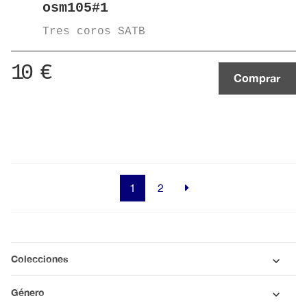
osm105#1
Tres coros SATB
10
€
Comprar
1
2
Colecciones
Género