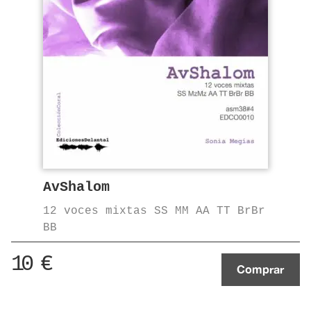
AvShalom
12 voces mixtas SS MM AA TT BrBr
BB
10
€
Comprar