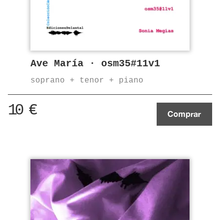
Ave María · osm35#11v1
soprano + tenor + piano
10
€
Comprar