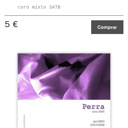
coro mixto SATB
5
€
Comprar