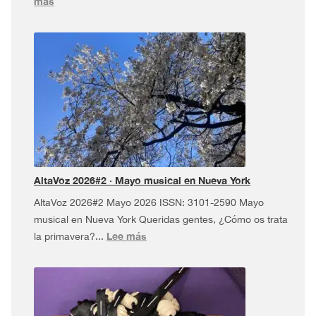
:
más
AltaVoz
2026#3
·
Dúa
da
Pel
USA
Tour
¡y
más!
AltaVoz 2026#2 · Mayo musical en Nueva York
AltaVoz 2026#2 Mayo 2026 ISSN: 3101-2590 Mayo
musical en Nueva York Queridas gentes, ¿Cómo os trata
:
Lee más
la primavera?...
AltaVoz
2026#2
·
Mayo