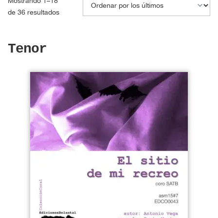
Mostrando 1–18
Ordenado
de 36 resultados
por
los
Tenor
últimos