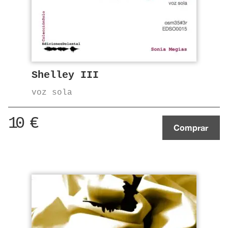
Shelley III
voz sola
10
€
Comprar