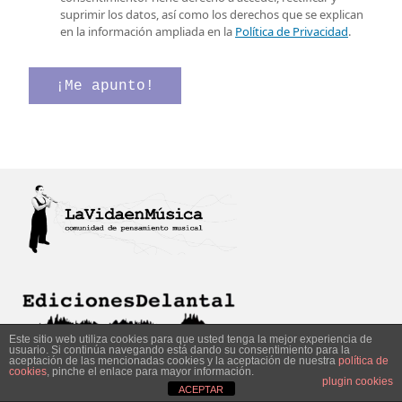
l
r
l
suprimir los datos, así como los derechos que se explican
e
e
l
en la información ampliada en la
Política de Privacidad
.
c
o
a
t
C
s
r
o
d
¡Me apunto!
ó
r
e
n
r
v
i
e
e
c
o
r
o
i
*
f
i
c
a
c
i
ó
n
*
Este sitio web utiliza cookies para que usted tenga la mejor experiencia de
usuario. Si continúa navegando está dando su consentimiento para la
aceptación de las mencionadas cookies y la aceptación de nuestra
política de
cookies
, pinche el enlace para mayor información.
plugin cookies
ACEPTAR
LaVidaenMusica