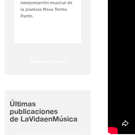
interpretación musical de
la pianista Rosa Torres
Pardo.
Agenda completa
Últimas
publicaciones
de LaVidaenMúsica