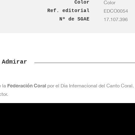
Color
Color
Ref. editorial
EDCO0054
Nº de SGAE
17.107.396
Admirar
Federación Coral
e la
por el Día Internacional del Canto Coral
tor.