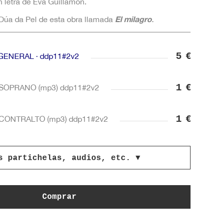
n letra de Eva Guillamón.
El milagro
Dúa da Pel de esta obra llamada
.
5
€
a GENERAL · ddp11#2v2
1
€
 SOPRANO (mp3) ddp11#2v2
1
€
 CONTRALTO (mp3) ddp11#2v2
1
€
 TENOR (mp3) ddp11#2v2
 partichelas, audios, etc.
▼
1
€
 BAJO (mp3) ddp11#2v2
Comprar