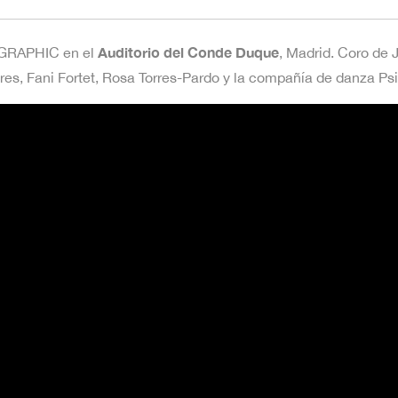
Auditorio del Conde Duque
GRAPHIC en el
, Madrid. Coro de
tres, Fani Fortet, Rosa Torres-Pardo y la compañía de danza Ps