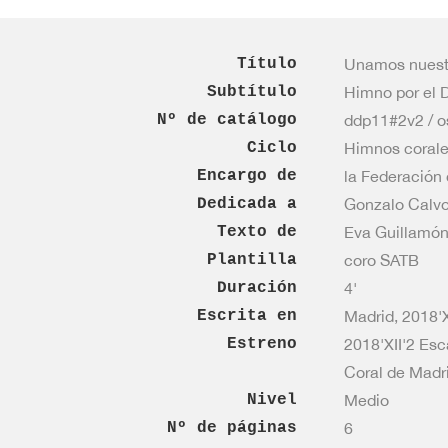
ddp11#2v2
cantidad
Título
Unamos nuest
Subtítulo
Himno por el D
Nº de catálogo
ddp11#2v2 / 
Ciclo
Himnos corale
Encargo de
la Federación 
Dedicada a
Gonzalo Calv
Texto de
Eva Guillamó
Plantilla
coro SATB
Duración
4'
Escrita en
Madrid, 2018'
Estreno
2018'XII'2 Esc
Coral de Madri
Nivel
Medio
Nº de páginas
6