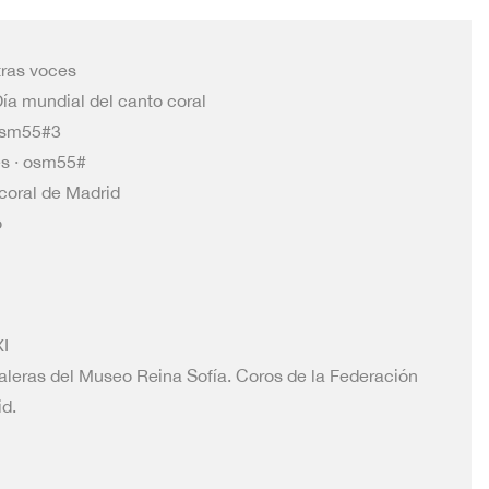
ras voces
ía mundial del canto coral
osm55#3
s · osm55#
coral de Madrid
o
n
XI
aleras del Museo Reina Sofía. Coros de la Federación
d.