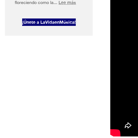
:
Lee más
floreciendo como la...
AltaVoz
2026#1
¡Únete a LaVidaenMúsica!
Primavera
en
Nueva
York