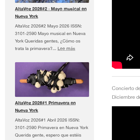
Tour
AltaVoz 2026#2 · Mayo musical en
¡y
Nueva York
más!
AltaVoz 2026#2 Mayo 2026 ISSN:
3101-2590 Mayo musical en Nueva
York Queridas gentes, ¿Cómo os
:
Lee más
trata la primavera?...
AltaVoz
2026#2
·
Mayo
musical
Concierto de
en
Diciembre de
Nueva
AltaVoz 2026#1 Primavera en
York
Nueva York
AltaVoz 2026#1 Abril 2026 ISSN:
3101-2590 Primavera en Nueva York
Querida gente, espero que estéis