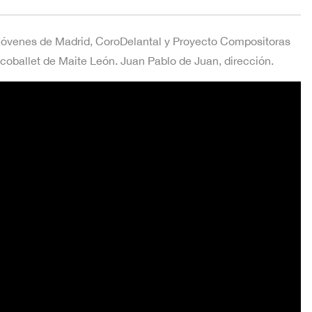
 Jóvenes de Madrid, CoroDelantal y Proyecto Compositoras
icoballet de Maite León. Juan Pablo de Juan, dirección.