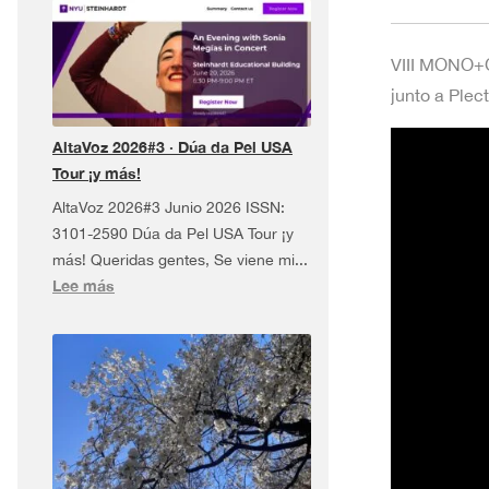
VIII MONO+
junto a Plec
AltaVoz 2026#3 · Dúa da Pel USA
Tour ¡y más!
AltaVoz 2026#3 Junio 2026 ISSN:
3101-2590 Dúa da Pel USA Tour ¡y
más! Queridas gentes, Se viene mi...
:
Lee más
AltaVoz
2026#3
·
Dúa
da
Pel
USA