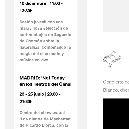
10 diciembre | 11:00 -
13:30h
Sesión juvenil con una
maravillosa selección de
cortometrajes de Segundo
de Chomón sobre la
naturaleza, combinando la
magia del cine mudo y
música en vivo.
MADRID: 'Not Today'
Concierto d
en los Teatros del Canal
Blanco, direc
23 - 25 junio | 20:00 -
21:30h
Dentro del show teatral
'Los diarios de Manhattan'
de Ricardo Llorca, con la