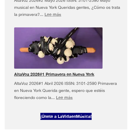
AltaVoz 2026#2 Mayo 2026 ISSN: 3101-2590 Mayo
musical en Nueva York Queridas gentes, ¿Cómo os trata
:
Lee más
la primavera?...
AltaVoz
2026#2
·
Mayo
musical
en
Nueva
York
AltaVoz 2026#1 Primavera en Nueva York
AltaVoz 2026#1 Abril 2026 ISSN: 3101-2590 Primavera
en Nueva York Querida gente, espero que estéis
:
Lee más
floreciendo como la...
AltaVoz
2026#1
¡Únete a LaVidaenMúsica!
Primavera
en