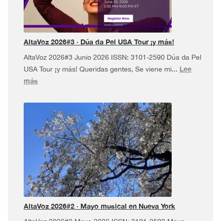
AltaVoz 2026#3 · Dúa da Pel USA Tour ¡y más!
AltaVoz 2026#3 Junio 2026 ISSN: 3101-2590 Dúa da Pel
Lee
USA Tour ¡y más! Queridas gentes, Se viene mi...
:
más
AltaVoz
2026#3
·
Dúa
da
Pel
USA
Tour
¡y
más!
AltaVoz 2026#2 · Mayo musical en Nueva York