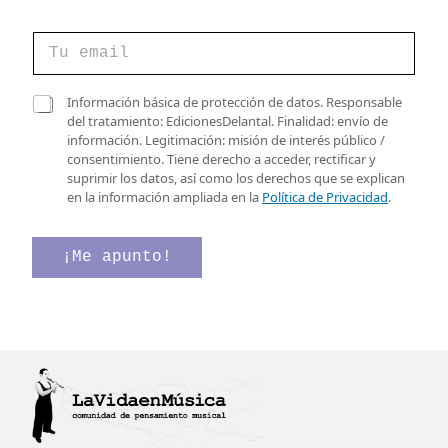
C
o
r
r
d
C
Información básica de protección de datos. Responsable
e
e
a
del tratamiento: EdicionesDelantal. Finalidad: envío de
o
C
s
información. Legitimación: misión de interés público /
e
a
i
consentimiento. Tiene derecho a acceder, rectificar y
l
s
l
suprimir los datos, así como los derechos que se explican
e
i
l
en la información ampliada en la
Política de Privacidad
.
c
l
a
t
l
s
r
a
d
¡Me apunto!
ó
s
e
n
v
v
i
e
e
c
r
r
o
i
i
*
f
f
i
i
c
c
a
a
c
c