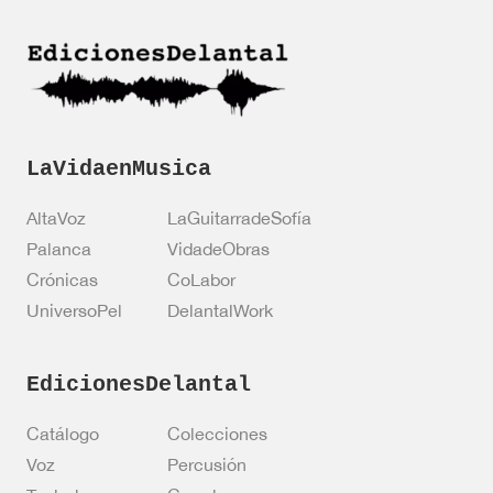
i
i
ó
ó
n
n
*
LaVidaenMusica
AltaVoz
LaGuitarradeSofía
Palanca
VidadeObras
Crónicas
CoLabor
UniversoPel
DelantalWork
EdicionesDelantal
Catálogo
Colecciones
Voz
Percusión