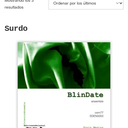
Mostrando los 3
Ordenado
resultados
por
los
Surdo
últimos