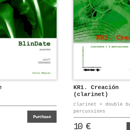
e
KR1. Creación
(clarinet)
clarinet + double b
percussions
Purchase
10
€