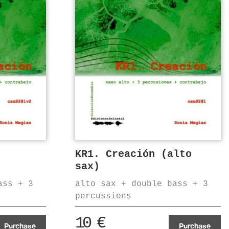
KR1. Creación (alto
sax)
ass + 3
alto sax + double bass + 3
percussions
10
€
Purchase
Purchase