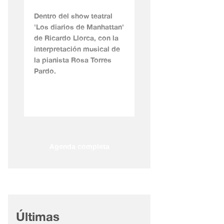
Dentro del show teatral
'Los diarios de Manhattan'
de Ricardo Llorca, con la
interpretación musical de
la pianista Rosa Torres
Pardo.
Agenda completa
Últimas