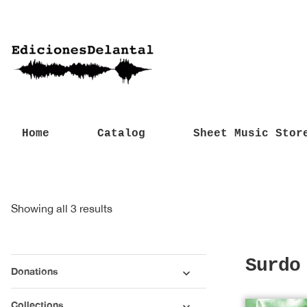
Home
Catalog
Sheet Music Stor
Sorted
Showing all 3 results
by
latest
Surdo
Donations
Collections