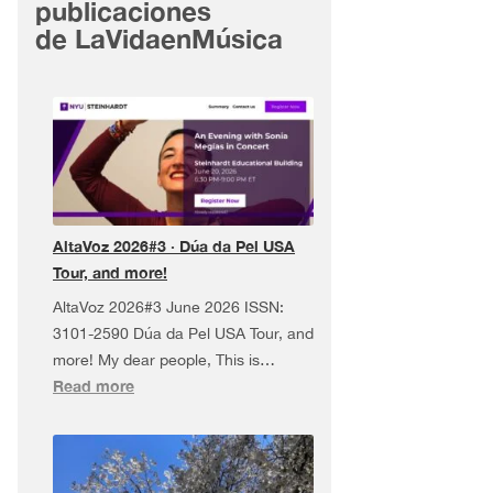
publicaciones
de LaVidaenMúsica
AltaVoz 2026#3 · Dúa da Pel USA
Tour, and more!
AltaVoz 2026#3 June 2026 ISSN:
3101-2590 Dúa da Pel USA Tour, and
more! My dear people, This is…
:
Read more
AltaVoz
2026#3
·
Dúa