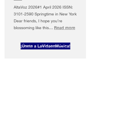
AltaVoz 2026#1 April 2026 ISSN:
3101-2590 Springtime in New York
Dear friends, I hope you’re
:
Read more
blossoming like this…
AltaVoz
2026#1
¡Únete a LaVidaenMúsica!
Springtime
in
New
York