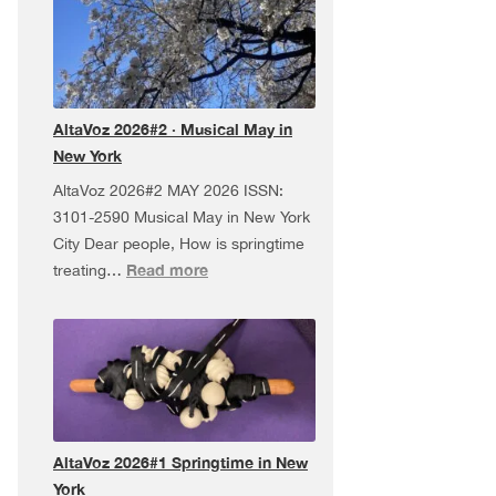
da
Pel
USA
Tour,
AltaVoz 2026#2 · Musical May in
and
New York
more!
AltaVoz 2026#2 MAY 2026 ISSN:
3101-2590 Musical May in New York
City Dear people, How is springtime
:
Read more
treating…
AltaVoz
2026#2
·
Musical
May
in
New
AltaVoz 2026#1 Springtime in New
York
York