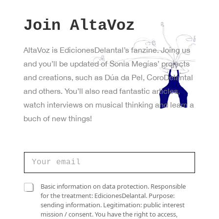
Join AltaVoz
AltaVoz is EdicionesDelantal’s fanzine. Joing us
and you’ll be updated of Sonia Megías’ projects
and creations, such as Dúa da Pel, CoroDelantal
and others. You’ll also read fantastic articles,
watch interviews on musical thinking and learn a
buch of new things!
d
C
e
o
d
r
e
r
C
*
Basic information on data protection. Responsible
e
a
for the treatment: EdicionesDelantal. Purpose:
o
s
sending information. Legitimation: public interest
e
i
mission / consent. You have the right to access,