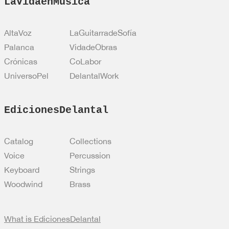
LaVidaenMusica
AltaVoz
LaGuitarradeSofía
Palanca
VidadeObras
Crónicas
CoLabor
UniversoPel
DelantalWork
EdicionesDelantal
Catalog
Collections
Voice
Percussion
Keyboard
Strings
Woodwind
Brass
What is EdicionesDelantal