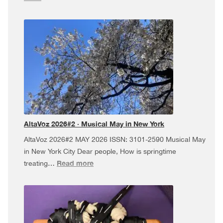
AltaVoz
2026#3
·
Dúa
da
Pel
USA
Tour,
and
more!
AltaVoz 2026#2 · Musical May in New York
AltaVoz 2026#2 MAY 2026 ISSN: 3101-2590 Musical May
in New York City Dear people, How is springtime
:
Read more
treating…
AltaVoz
2026#2
·
Musical
May