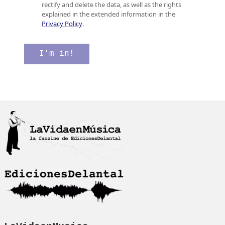
l
l
rectify and delete the data, as well as the rights
e
l
explained in the extended information in the
c
a
Privacy Policy
.
t
s
r
d
ó
e
I'm in!
n
v
i
e
c
r
o
i
*
f
i
c
a
c
i
ó
n
*