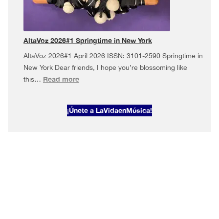
in
New
York
AltaVoz 2026#1 Springtime in New York
AltaVoz 2026#1 April 2026 ISSN: 3101-2590 Springtime in
New York Dear friends, I hope you’re blossoming like
:
Read more
this…
AltaVoz
2026#1
¡Únete a LaVidaenMúsica!
Springtime
in
New
York