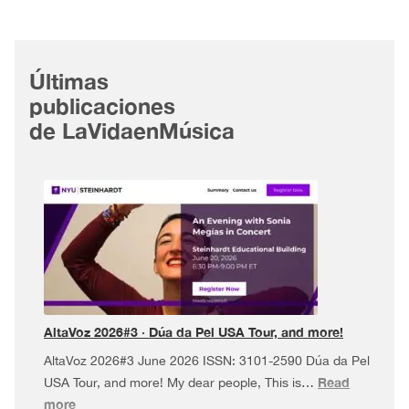
Últimas
publicaciones
de LaVidaenMúsica
AltaVoz 2026#3 · Dúa da Pel USA Tour, and more!
AltaVoz 2026#3 June 2026 ISSN: 3101-2590 Dúa da Pel
Read
USA Tour, and more! My dear people, This is…
:
more