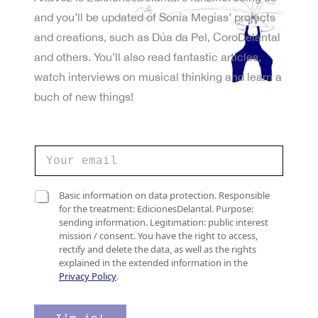
and you’ll be updated of Sonia Megías’ projects
and creations, such as Dúa da Pel, CoroDelantal
and others. You’ll also read fantastic articles,
watch interviews on musical thinking and learn a
buch of new things!
e
C
l
o
e
r
c
r
C
t
Basic information on data protection. Responsible
e
a
r
for the treatment: EdicionesDelantal. Purpose:
o
s
ó
sending information. Legitimation: public interest
e
i
n
mission / consent. You have the right to access,
l
l
i
rectify and delete the data, as well as the rights
e
l
c
explained in the extended information in the
c
a
o
Privacy Policy
.
t
s
v
r
d
e
ó
e
r