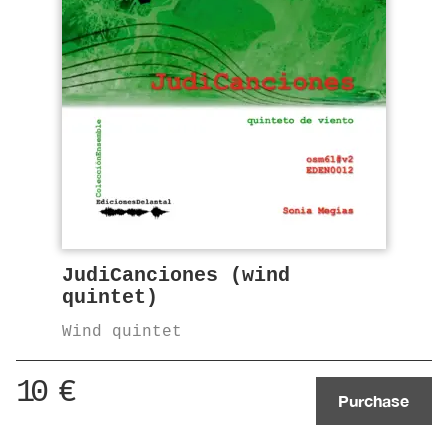
JudiCanciones (wind
quintet)
Wind quintet
10
€
Purchase