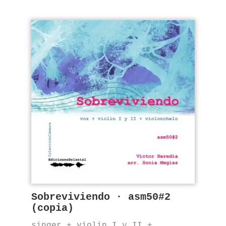
Sobreviviendo · asm50#2
(copia)
singer + violin I y II +