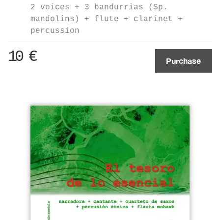
2 voices + 3 bandurrias (Sp.
mandolins) + flute + clarinet +
percussion
10
€
Purchase