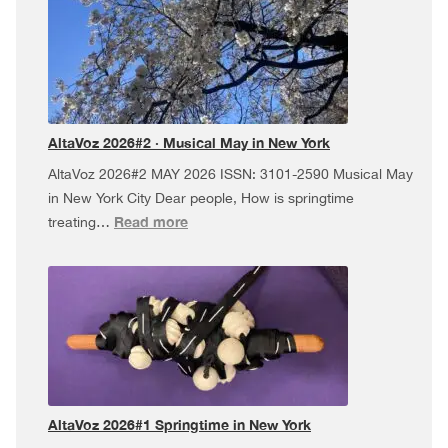
da
Pel
USA
Tour,
and
more!
AltaVoz 2026#2 · Musical May in New York
AltaVoz 2026#2 MAY 2026 ISSN: 3101-2590 Musical May
in New York City Dear people, How is springtime
:
Read more
treating…
AltaVoz
2026#2
·
Musical
May
in
New
York
AltaVoz 2026#1 Springtime in New York