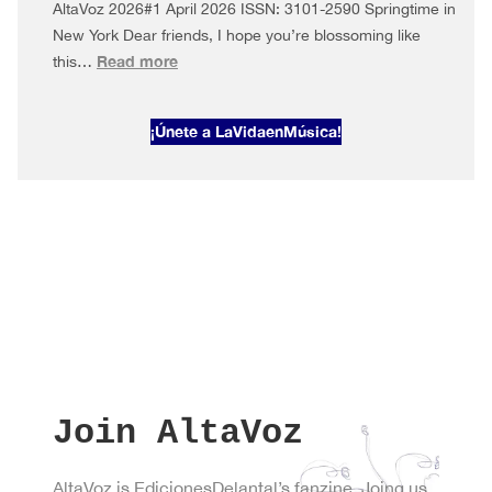
AltaVoz 2026#1 April 2026 ISSN: 3101-2590 Springtime in
New York Dear friends, I hope you’re blossoming like
:
Read more
this…
AltaVoz
2026#1
¡Únete a LaVidaenMúsica!
Springtime
in
New
York
Join AltaVoz
AltaVoz is EdicionesDelantal’s fanzine. Joing us