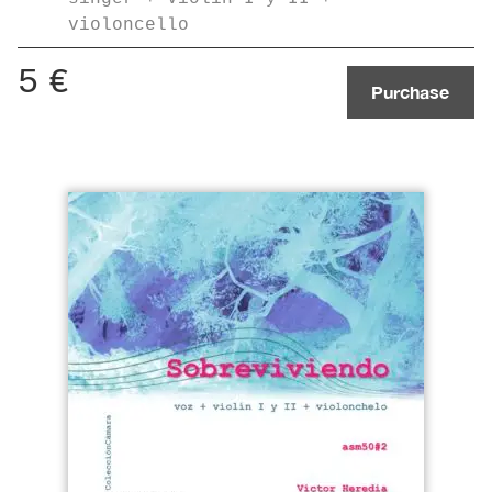
violoncello
5
€
Purchase