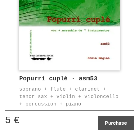
Popurrí cuplé · asm53
soprano + flute + clarinet +
tenor sax + violin + violoncello
+ percussion + piano
5
€
Purchase