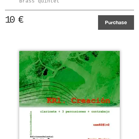
Brass quintet
10
€
Purchase