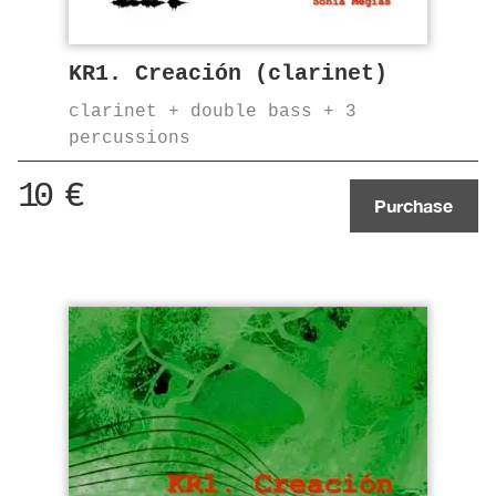
KR1. Creación (clarinet)
clarinet + double bass + 3
percussions
10
€
Purchase