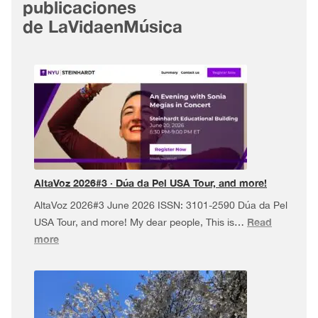
publicaciones
de LaVidaenMúsica
AltaVoz 2026#3 · Dúa da Pel USA Tour, and more!
AltaVoz 2026#3 June 2026 ISSN: 3101-2590 Dúa da Pel
Read
USA Tour, and more! My dear people, This is…
:
more
AltaVoz
2026#3
·
Dúa