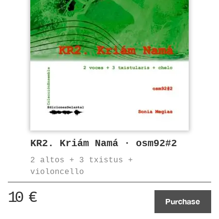
KR2. Kriám Namá · osm92#2
2 altos + 3 txistus +
violoncello
10
€
Purchase