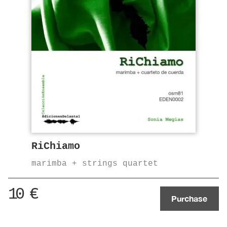
RiChiamo
marimba + strings quartet
10
€
Purchase