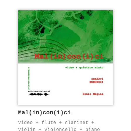
Mal(in)con(i)ci
video + flute + clarinet +
violin + violoncello + piano