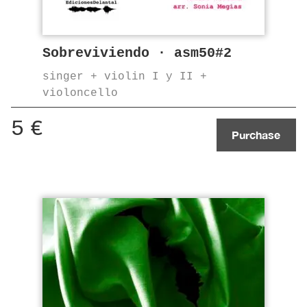
Sobreviviendo · asm50#2
singer + violin I y II +
violoncello
5
€
Purchase