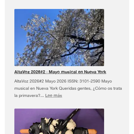
AltaVoz
2026#3
·
Dúa
da
Pel
USA
Tour
¡y
más!
AltaVoz 2026#2 · Mayo musical en Nueva York
AltaVoz 2026#2 Mayo 2026 ISSN: 3101-2590 Mayo
musical en Nueva York Queridas gentes, ¿Cómo os trata
:
Lee más
la primavera?...
AltaVoz
2026#2
·
Mayo
musical