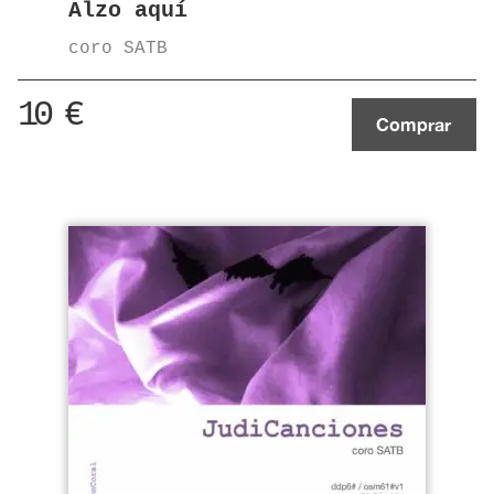
Alzo aquí
coro SATB
10
€
Comprar