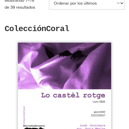
Mostrando 1–18
Ordenado
de 39 resultados
por
los
ColecciónCoral
últimos