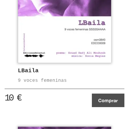
LBaila
9 voces femeninas
10
€
Comprar