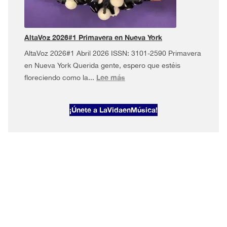
en
Nueva
York
AltaVoz 2026#1 Primavera en Nueva York
AltaVoz 2026#1 Abril 2026 ISSN: 3101-2590 Primavera
en Nueva York Querida gente, espero que estéis
:
Lee más
floreciendo como la...
AltaVoz
2026#1
¡Únete a LaVidaenMúsica!
Primavera
en
Nueva
York