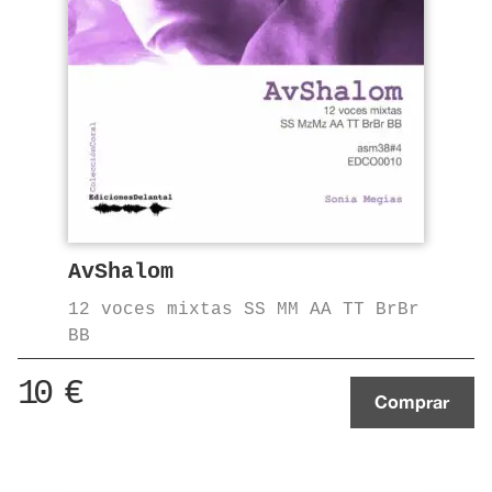
AvShalom
12 voces mixtas SS MM AA TT BrBr
BB
10
€
Comprar