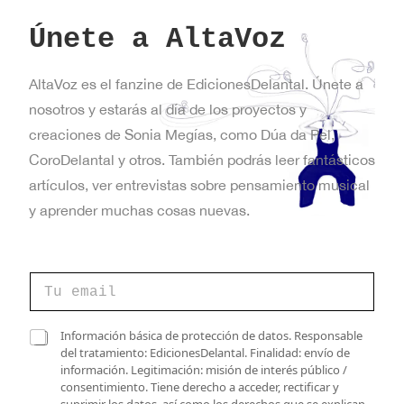
Únete a AltaVoz
AltaVoz es el fanzine de EdicionesDelantal. Únete a
nosotros y estarás al día de los proyectos y
creaciones de Sonia Megías, como Dúa da Pel,
CoroDelantal y otros. También podrás leer fantásticos
artículos, ver entrevistas sobre pensamiento musical
y aprender muchas cosas nuevas.
d
C
e
o
C
r
o
r
C
r
Información básica de protección de datos. Responsable
e
a
r
del tratamiento: EdicionesDelantal. Finalidad: envío de
o
s
e
información. Legitimación: misión de interés público /
e
i
o
consentimiento. Tiene derecho a acceder, rectificar y
l
l