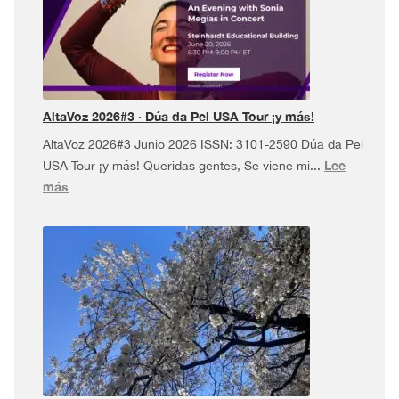
AltaVoz 2026#3 · Dúa da Pel USA Tour ¡y más!
AltaVoz 2026#3 Junio 2026 ISSN: 3101-2590 Dúa da Pel
Lee
USA Tour ¡y más! Queridas gentes, Se viene mi...
:
más
AltaVoz
2026#3
·
Dúa
da
Pel
USA
Tour
¡y