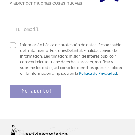
y aprender muchas cosas nuevas.
C
o
r
r
C
C
Información básica de protección de datos. Responsable
e
a
a
del tratamiento: EdicionesDelantal. Finalidad: envío de
o
s
s
información. Legitimación: misión de interés público /
e
i
i
consentimiento. Tiene derecho a acceder, rectificar y
l
l
l
suprimir los datos, así como los derechos que se explican
e
l
l
en la información ampliada en la
Política de Privacidad
.
c
a
a
t
s
s
r
C
d
¡Me apunto!
ó
a
e
n
s
v
i
i
e
c
l
r
o
l
i
*
a
f
s
i