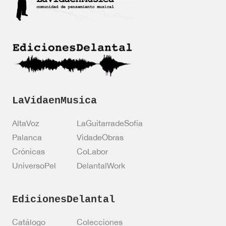
C
c
a
a
s
c
i
i
l
ó
l
n
a
*
s
LaVidaenMusica
AltaVoz
LaGuitarradeSofía
Palanca
VidadeObras
Crónicas
CoLabor
UniversoPel
DelantalWork
EdicionesDelantal
Catálogo
Colecciones