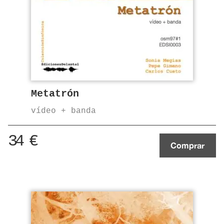
Metatrón
vídeo + banda
34
€
Comprar