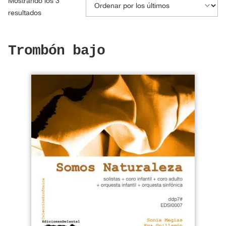
Mostrando los 3
Ordenado
resultados
por
los
Trombón bajo
últimos