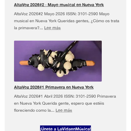
más!
AltaVoz 2026#2 · Mayo musical en Nueva York
AltaVoz 2026#2 Mayo 2026 ISSN: 3101-2590 Mayo
musical en Nueva York Queridas gentes, ¿Cómo os trata
:
Lee más
la primavera?...
AltaVoz
2026#2
·
Mayo
musical
en
Nueva
York
AltaVoz 2026#1 Primavera en Nueva York
AltaVoz 2026#1 Abril 2026 ISSN: 3101-2590 Primavera
en Nueva York Querida gente, espero que estéis
:
Lee más
floreciendo como la...
AltaVoz
2026#1
¡Únete a LaVidaenMúsica!
Primavera