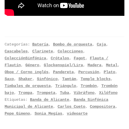
Categorías:
Batería
,
Bombo de orquesta
,
Caja
,
Cascabeles
,
Clarinete
,
Colecciones
,
ColecciónSinfónica
,
Crótalos
,
Fagot
,
Flauta /
Flautín
,
Género
,
Glockenspiel/Lira
,
Madera
,
Metal
,
Oboe / Corno inglés
,
Pandereta
,
Percusión
,
Plato
,
Saxo
,
Shaker
,
Sinfónico
,
Tamtám
,
Temple blocks
,
Timbales de orquesta
,
Triángulo
,
Trombón
,
Trombón
bajo
,
Trompa
,
Trompeta
,
Tuba
,
Vibráfono
,
Xilófono
Etiquetas:
Banda de Alicante
,
Banda Sinfónica
Municipal de Alicante
,
Carlos Cueto
,
Compositora
,
Pepe Gimeno
,
Sonia Megías
,
videoarte