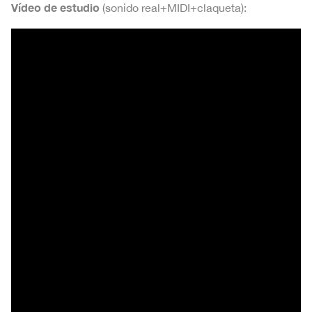
Vídeo de estudio
(sonido real+MIDI+claqueta):