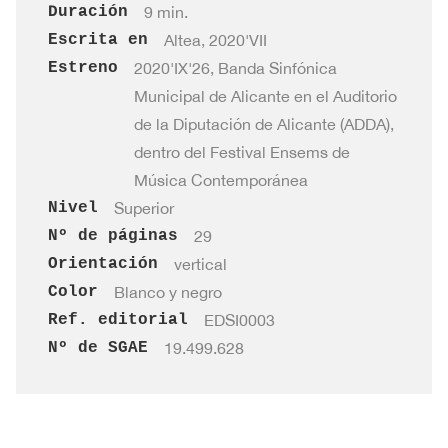
Parte
osm97#1 · Parte de REQUINTO
osm97#1
Duración
9 min.
1
€
INGLÉS
de
(Mib)
·
Escrita en
Altea, 2020'VII
(Fa)
FAGOT
Parte
Estreno
2020'IX'26, Banda Sinfónica
osm97#1 · Parte de CLARINETES I
osm97#1
cantidad
1
€
cantidad
de
Municipal de Alicante en el Auditorio
(Sib)
·
REQUINTO
de la Diputación de Alicante (ADDA),
Parte
osm97#1 · Parte de CLARINETES II
osm97#1
1
€
(Mib)
dentro del Festival Ensems de
de
(Sib)
·
cantidad
Música Contemporánea
CLARINETES
Parte
osm97#1 · Parte de CLARINETES
osm97#1
Nivel
Superior
1
€
I
de
III (Sib)
·
Nº de páginas
29
(Sib)
CLARINETES
Parte
osm97#1 · Parte de CLARINETE
Orientación
vertical
osm97#1
cantidad
1
€
II
de
BAJO (Sib)
Color
Blanco y negro
·
(Sib)
CLARINETES
Ref. editorial
EDSI0003
Parte
osm97#1 · Parte de SAXO
osm97#1
cantidad
1
€
III
Nº de SGAE
19.499.628
de
SOPRANO (Sib)
·
(Sib)
CLARINETE
Parte
osm97#1 · Parte de SAXOS ALTO
osm97#1
cantidad
1
€
BAJO
de
(Mib)
·
(Sib)
SAXO