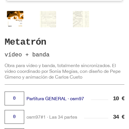
Metatrón
vídeo + banda
Obra para vídeo y banda, totalmente sincronizados. El
vídeo coordinado por Sonia Megías, con diseño de Pepe
Gimeno y animación de Carlos Cueto
Partitura
10
€
Partitura GENERAL · osm97
GENERAL
·
osm97#1
34
€
osm97#1 · Las 34 partes
osm97
·
cantidad