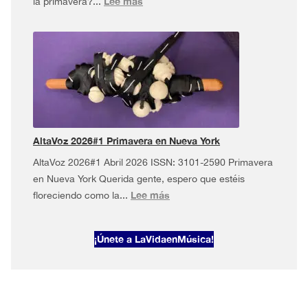
:
Lee más
la primavera?...
AltaVoz
2026#2
·
Mayo
musical
en
Nueva
York
AltaVoz 2026#1 Primavera en Nueva York
AltaVoz 2026#1 Abril 2026 ISSN: 3101-2590 Primavera
en Nueva York Querida gente, espero que estéis
:
Lee más
floreciendo como la...
AltaVoz
2026#1
¡Únete a LaVidaenMúsica!
Primavera
en
Nueva
York