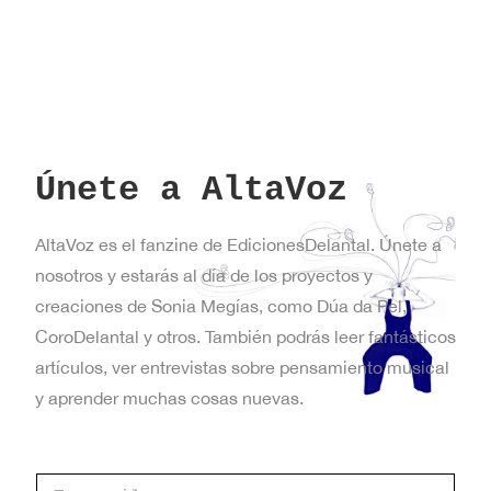
Únete a AltaVoz
AltaVoz es el fanzine de EdicionesDelantal. Únete a
nosotros y estarás al día de los proyectos y
creaciones de Sonia Megías, como Dúa da Pel,
CoroDelantal y otros. También podrás leer fantásticos
artículos, ver entrevistas sobre pensamiento musical
y aprender muchas cosas nuevas.
C