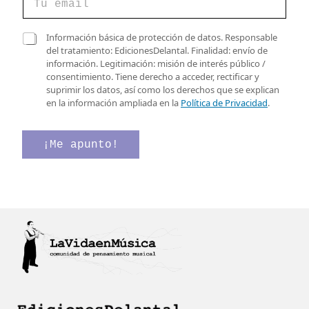
o
r
r
e
C
Información básica de protección de datos. Responsable
e
l
a
del tratamiento: EdicionesDelantal. Finalidad: envío de
o
e
s
información. Legitimación: misión de interés público /
e
c
i
consentimiento. Tiene derecho a acceder, rectificar y
l
t
l
suprimir los datos, así como los derechos que se explican
e
r
l
en la información ampliada en la
Política de Privacidad
.
c
ó
a
t
n
s
r
i
d
¡Me apunto!
ó
c
e
n
o
v
i
d
e
c
e
r
o
v
i
*
e
f
r
i
i
c
f
a
i
c
c
i
a
ó