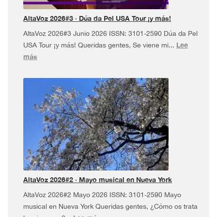
AltaVoz 2026#3 · Dúa da Pel USA Tour ¡y más!
AltaVoz 2026#3 Junio 2026 ISSN: 3101-2590 Dúa da Pel
Lee
USA Tour ¡y más! Queridas gentes, Se viene mi...
:
más
AltaVoz
2026#3
·
Dúa
da
Pel
USA
Tour
¡y
más!
AltaVoz 2026#2 · Mayo musical en Nueva York
AltaVoz 2026#2 Mayo 2026 ISSN: 3101-2590 Mayo
musical en Nueva York Queridas gentes, ¿Cómo os trata