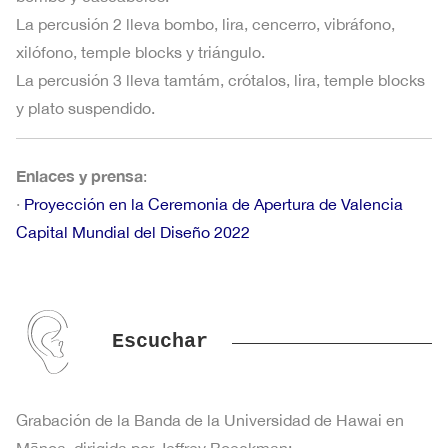
Parte
osm97#1 · Parte de TROMPETA 2
osm97#1
cantidad
1
€
4
La percusión 2 lleva bombo, lira, cencerro, vibráfono,
de
(Sib)
·
(Fa)
xilófono, temple blocks y triángulo.
TROMPETA
Parte
osm97#1
cantidad
La percusión 3 lleva tamtám, crótalos, lira, temple blocks
1
€
osm97#1 · Parte de TROMBÓN 1
1
de
·
y plato suspendido.
(Sib)
TROMPETA
Parte
osm97#1
cantidad
1
€
osm97#1 · Parte de TROMBÓN 2
2
de
·
Enlaces y prensa
:
(Sib)
TROMBÓN
Parte
osm97#1 · Parte de TROMBÓN
osm97#1
·
Proyección en la Ceremonia de Apertura de Valencia
cantidad
1
€
1
de
BAJO
·
Capital Mundial del Diseño 2022
cantidad
TROMBÓN
Parte
osm97#1 · Parte de FLISCORNO 1
osm97#1
1
€
2
de
(Sib)
·
cantidad
TROMBÓN
Parte
osm97#1 · Parte de FLISCORNO 2
osm97#1
Escuchar
1
€
BAJO
de
(Sib)
·
cantidad
FLISCORNO
Parte
osm97#1 · Parte de BOMBARDINO
osm97#1
1
€
1
de
Grabación de la Banda de la Universidad de Hawai en
1 (Sib)
·
(Sib)
FLISCORNO
Mānoa, dirigida por Jeffrey Boeckman: