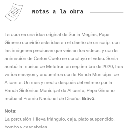
Parte
osm97#1 · Parte de SAXOS TENOR
osm97#1
cantidad
1
€
SOPRANO
de
(Sib)
·
Notas a la obra
(Sib)
SAXOS
Parte
osm97#1 · Parte de SAXO
osm97#1
cantidad
1
€
ALTO
de
BARÍTONO (Mib)
·
(Mib)
La obra es una idea original de Sonia Megías, Pepe
SAXOS
Parte
osm97#1
cantidad
1
€
Gimeno convirtió esta idea en el diseño de un script con
osm97#1 · Parte de TROMPA 1 (Fa)
TENOR
de
·
las imágenes preciosas que veis en los vídeos, y con la
(Sib)
SAXO
Parte
osm97#1
animación de Carlos Cueto se concluyó el vídeo. Sonia
cantidad
1
€
osm97#1 · Parte de TROMPA 2 (Fa)
BARÍTONO
de
·
acabó la música de Metatrón en septiembre de 2020, tras
(Mib)
TROMPA
Parte
varios ensayos y encuentros con la Banda Municipal de
osm97#1
cantidad
1
€
osm97#1 · Parte de TROMPA 3 (Fa)
1
de
Alicante. Un mes y medio después del estreno por la
·
(Fa)
TROMPA
Banda Sinfónica Municipal de Alicante, Pepe Gimeno
Parte
osm97#1
cantidad
1
€
osm97#1 · Parte de TROMPA 4 (Fa)
2
Bravo
recibe el Premio Nacional de Diseño.
.
de
·
(Fa)
TROMPA
Parte
Nota
:
osm97#1 · Parte de TROMPETA 1
osm97#1
cantidad
1
€
3
de
La percusión 1 lleva triángulo, caja, plato suspendido,
(Sib)
·
(Fa)
TROMPA
bombo y cascabeles.