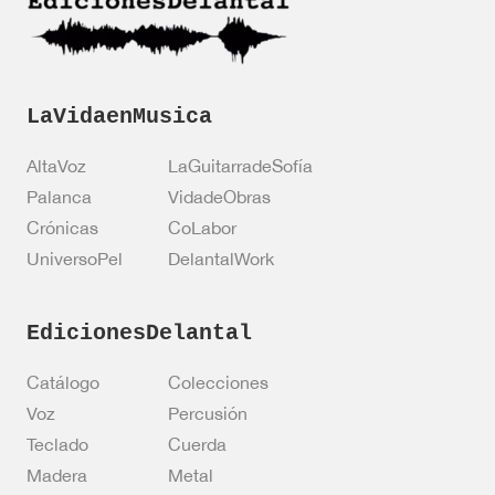
c
n
i
*
ó
n
LaVidaenMusica
AltaVoz
LaGuitarradeSofía
Palanca
VidadeObras
Crónicas
CoLabor
UniversoPel
DelantalWork
EdicionesDelantal
Catálogo
Colecciones
Voz
Percusión
Teclado
Cuerda
Madera
Metal