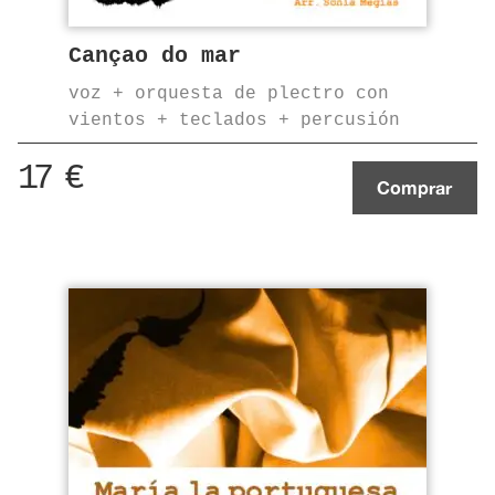
Cançao do mar
voz + orquesta de plectro con
vientos + teclados + percusión
17
€
Comprar