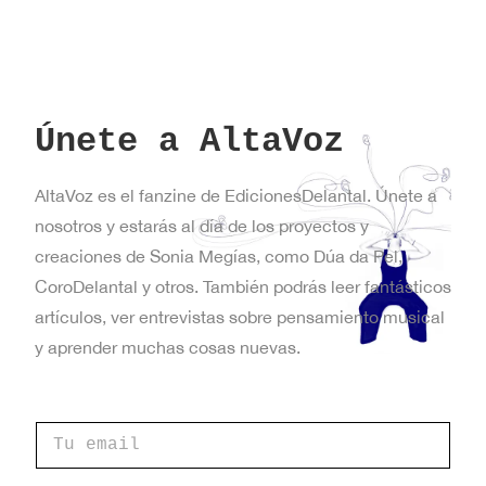
Únete a AltaVoz
AltaVoz es el fanzine de EdicionesDelantal. Únete a
nosotros y estarás al día de los proyectos y
creaciones de Sonia Megías, como Dúa da Pel,
CoroDelantal y otros. También podrás leer fantásticos
artículos, ver entrevistas sobre pensamiento musical
y aprender muchas cosas nuevas.
C
o
r