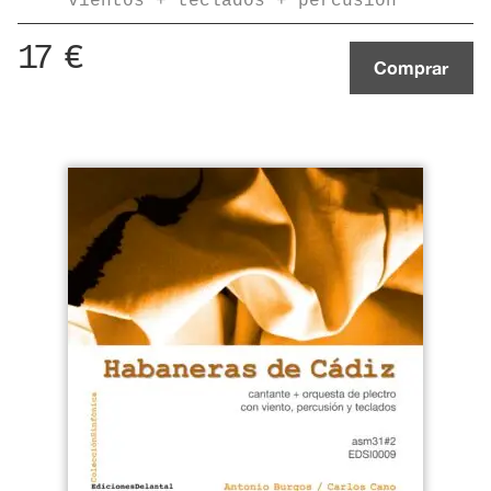
vientos + teclados + percusión
17
€
Comprar