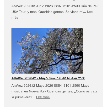
AltaVoz 2026#3 Junio 2026 ISSN: 3101-2590 Dúa da Pel
Lee
USA Tour ¡y más! Queridas gentes, Se viene mi...
:
más
AltaVoz
2026#3
·
Dúa
da
Pel
USA
Tour
¡y
más!
AltaVoz 2026#2 · Mayo musical en Nueva York
AltaVoz 2026#2 Mayo 2026 ISSN: 3101-2590 Mayo
musical en Nueva York Queridas gentes, ¿Cómo os trata
:
Lee más
la primavera?...
AltaVoz