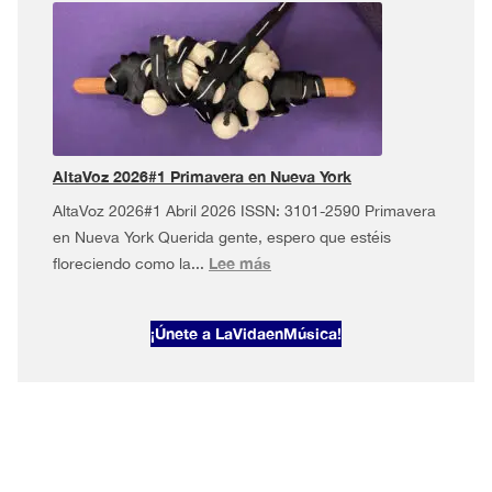
2026#2
·
Mayo
musical
en
Nueva
York
AltaVoz 2026#1 Primavera en Nueva York
AltaVoz 2026#1 Abril 2026 ISSN: 3101-2590 Primavera
en Nueva York Querida gente, espero que estéis
:
Lee más
floreciendo como la...
AltaVoz
2026#1
¡Únete a LaVidaenMúsica!
Primavera
en
Nueva
York