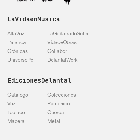
LaVidaenMusica
AltaVoz
LaGuitarradeSofía
Palanca
VidadeObras
Crónicas
CoLabor
UniversoPel
DelantalWork
EdicionesDelantal
Catálogo
Colecciones
Voz
Percusión
Teclado
Cuerda
Madera
Metal