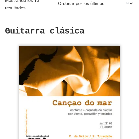
Mostrando los 10
Ordenado
resultados
por
los
Guitarra clásica
últimos