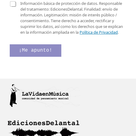
r
C
C
Información básica de protección de datos. Responsable
e
a
a
del tratamiento: EdicionesDelantal. Finalidad: envío de
o
s
s
información. Legitimación: misión de interés público /
e
i
i
consentimiento. Tiene derecho a acceder, rectificar y
l
l
l
suprimir los datos, así como los derechos que se explican
e
l
l
en la información ampliada en la
Política de Privacidad
.
c
a
a
t
s
s
r
C
d
¡Me apunto!
ó
a
e
n
s
v
i
i
e
c
l
r
o
l
i
*
a
f
s
i
C
c
a
a
s
c
i
i
l
ó
l
n
a
*
s