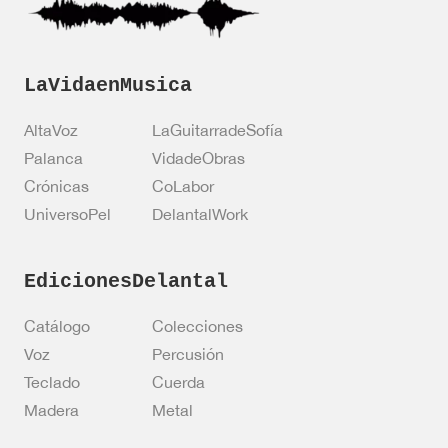
e
*
l
e
c
t
LaVidaenMusica
r
ó
AltaVoz
LaGuitarradeSofía
n
i
Palanca
VidadeObras
c
Crónicas
CoLabor
o
UniversoPel
DelantalWork
EdicionesDelantal
Catálogo
Colecciones
Voz
Percusión
Teclado
Cuerda
Madera
Metal