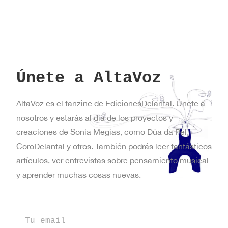
Únete a AltaVoz
AltaVoz es el fanzine de EdicionesDelantal. Únete a
nosotros y estarás al día de los proyectos y
creaciones de Sonia Megías, como Dúa da Pel,
CoroDelantal y otros. También podrás leer fantásticos
artículos, ver entrevistas sobre pensamiento musical
y aprender muchas cosas nuevas.
C
o