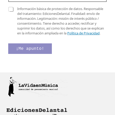
r
r
e
C
Información básica de protección de datos. Responsable
e
l
a
del tratamiento: EdicionesDelantal. Finalidad: envío de
o
e
s
información. Legitimación: misión de interés público /
e
c
i
consentimiento. Tiene derecho a acceder, rectificar y
l
t
l
suprimir los datos, así como los derechos que se explican
e
r
l
en la información ampliada en la
Política de Privacidad
.
c
ó
a
t
n
s
r
i
d
¡Me apunto!
ó
c
e
n
o
v
i
e
e
c
l
r
o
e
i
*
c
f
t
i
r
c
ó
a
n
c
i
i
c
ó
o
n