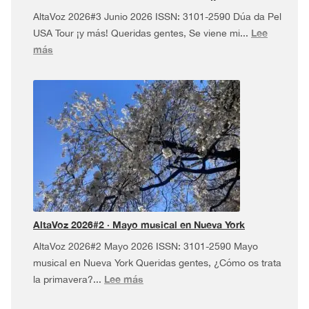
AltaVoz 2026#3 Junio 2026 ISSN: 3101-2590 Dúa da Pel
Lee
USA Tour ¡y más! Queridas gentes, Se viene mi...
:
más
AltaVoz
2026#3
·
Dúa
da
Pel
USA
Tour
¡y
más!
AltaVoz 2026#2 · Mayo musical en Nueva York
AltaVoz 2026#2 Mayo 2026 ISSN: 3101-2590 Mayo
musical en Nueva York Queridas gentes, ¿Cómo os trata
:
Lee más
la primavera?...
AltaVoz