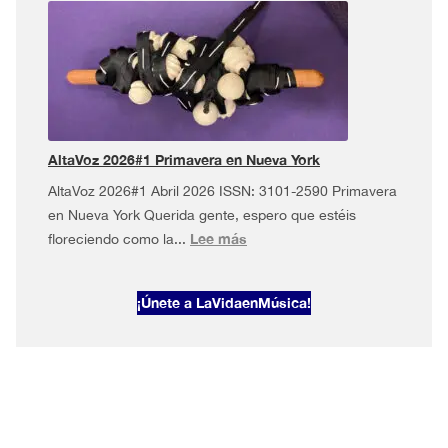
2026#2
·
Mayo
musical
en
Nueva
York
AltaVoz 2026#1 Primavera en Nueva York
AltaVoz 2026#1 Abril 2026 ISSN: 3101-2590 Primavera
en Nueva York Querida gente, espero que estéis
:
Lee más
floreciendo como la...
AltaVoz
2026#1
¡Únete a LaVidaenMúsica!
Primavera
en
Nueva
York