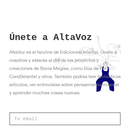
Únete a AltaVoz
AltaVoz es el fanzine de EdicionesDelantal. Únete a
nosotros y estarás al día de los proyectos y
creaciones de Sonia Megías, como Dúa da Pel,
CoroDelantal y otros. También podrás leer fantásticos
artículos, ver entrevistas sobre pensamiento musical
y aprender muchas cosas nuevas.
d
C
e
o
d
r
e