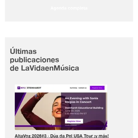
Agenda completa
Últimas
publicaciones
de LaVidaenMúsica
AltaVoz 2026#3 · Dúa da Pel USA Tour ¡y más!