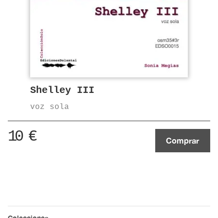
Shelley III
voz sola
10
€
Comprar
Colecciones