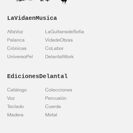
LaVidaenMusica
AltaVoz
LaGuitarradeSofía
Palanca
VidadeObras
Crónicas
CoLabor
UniversoPel
DelantalWork
EdicionesDelantal
Catálogo
Colecciones
Voz
Percusión
Teclado
Cuerda
Madera
Metal