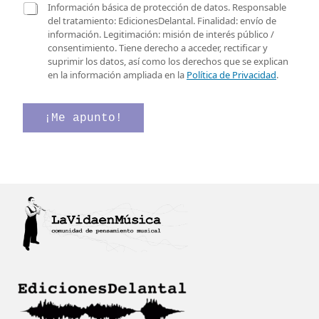
r
C
v
Información básica de protección de datos. Responsable
e
a
e
del tratamiento: EdicionesDelantal. Finalidad: envío de
o
s
r
información. Legitimación: misión de interés público /
e
i
i
consentimiento. Tiene derecho a acceder, rectificar y
l
l
f
suprimir los datos, así como los derechos que se explican
e
l
i
en la información ampliada en la
Política de Privacidad
.
c
a
c
t
s
a
r
d
c
¡Me apunto!
ó
e
i
n
v
ó
i
e
n
c
r
o
i
*
f
i
c
a
c
i
ó
n
*