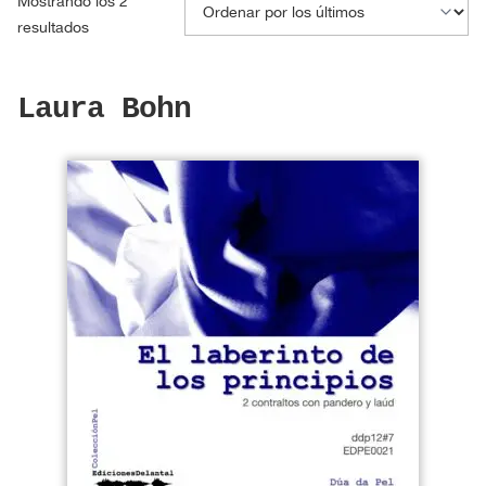
Mostrando los 2
Ordenado
resultados
por
los
Laura Bohn
últimos