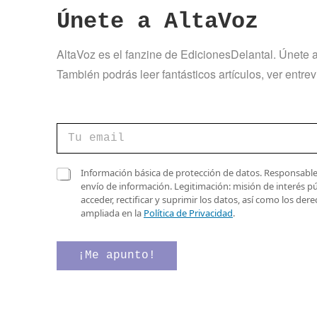
Únete a AltaVoz
AltaVoz es el fanzine de EdicionesDelantal. Únete a
También podrás leer fantásticos artículos, ver ent
C
C
a
o
s
r
i
r
C
l
Información básica de protección de datos. Responsable 
e
a
l
envío de información. Legitimación: misión de interés p
o
s
a
acceder, rectificar y suprimir los datos, así como los de
e
i
s
ampliada en la
Política de Privacidad
.
l
l
C
e
l
a
c
a
s
¡Me apunto!
t
s
i
r
d
l
ó
e
l
n
v
a
i