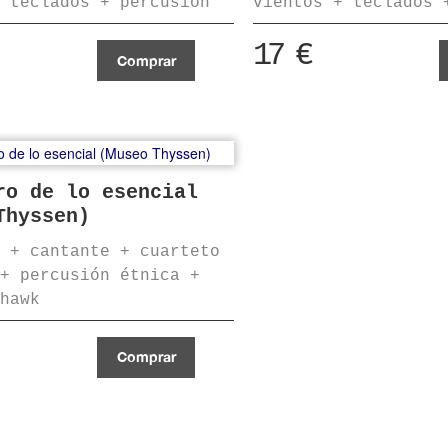
+ teclados + percusión
vientos + teclados 
17
€
Comprar
ro de lo esencial
Thyssen)
a + cantante + cuarteto
 + percusión étnica +
ohawk
Comprar