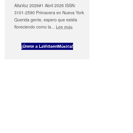
AltaVoz 2026#1 Abril 2026 ISSN:
en
3101-2590 Primavera en Nueva York
Nueva
Querida gente, espero que estéis
York
floreciendo como la...
:
Lee más
AltaVoz
2026#1
¡Únete a LaVidaenMúsica!
Primavera
en
Nueva
York