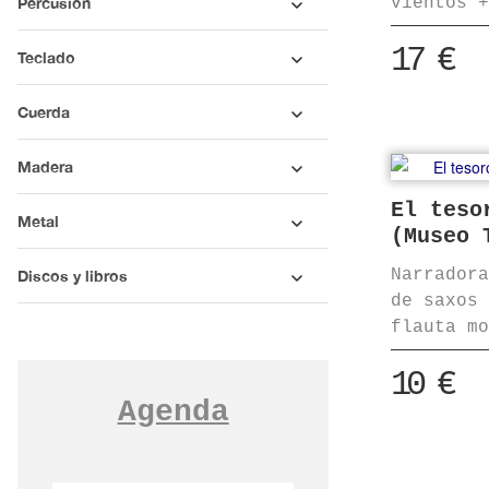
vientos 
Percusión
17
€
Teclado
Cuerda
Madera
El teso
Metal
(Museo 
Narrador
Discos y libros
de saxos
flauta m
10
€
Agenda