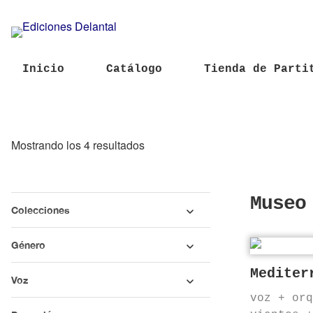
Inicio
Catálogo
Tienda de Parti
Ordenado
Mostrando los 4 resultados
por
los
Museo
últimos
Colecciones
Género
Mediter
Voz
voz + or