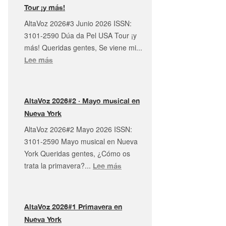
Tour ¡y más!
AltaVoz 2026#3 Junio 2026 ISSN:
3101-2590 Dúa da Pel USA Tour ¡y
más! Queridas gentes, Se viene mi...
:
Lee más
AltaVoz
2026#3
·
AltaVoz 2026#2 · Mayo musical en
Dúa
Nueva York
da
AltaVoz 2026#2 Mayo 2026 ISSN:
Pel
3101-2590 Mayo musical en Nueva
USA
York Queridas gentes, ¿Cómo os
Tour
trata la primavera?...
:
Lee más
¡y
AltaVoz
más!
2026#2
·
AltaVoz 2026#1 Primavera en
Mayo
Nueva York
musical