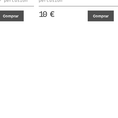
+ percusión
percusión
10
€
Comprar
Comprar