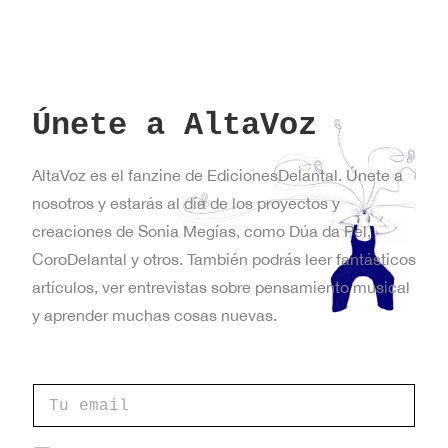
Únete a AltaVoz
AltaVoz es el fanzine de EdicionesDelantal. Únete a
nosotros y estarás al día de los proyectos y
creaciones de Sonia Megías, como Dúa da Pel,
CoroDelantal y otros. También podrás leer fantásticos
artículos, ver entrevistas sobre pensamiento musical
y aprender muchas cosas nuevas.
C
o
r