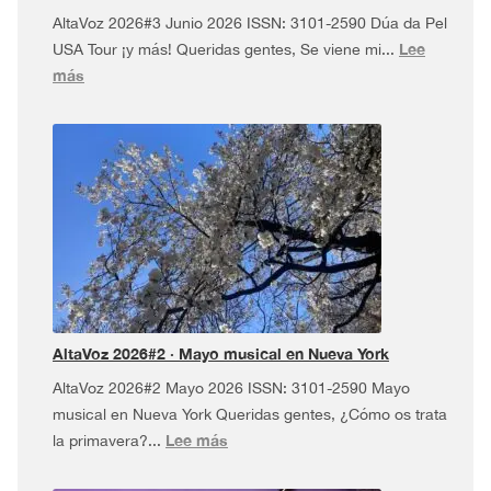
AltaVoz 2026#3 Junio 2026 ISSN: 3101-2590 Dúa da Pel
Lee
USA Tour ¡y más! Queridas gentes, Se viene mi...
:
más
AltaVoz
2026#3
·
Dúa
da
Pel
USA
Tour
¡y
más!
AltaVoz 2026#2 · Mayo musical en Nueva York
AltaVoz 2026#2 Mayo 2026 ISSN: 3101-2590 Mayo
musical en Nueva York Queridas gentes, ¿Cómo os trata
:
Lee más
la primavera?...
AltaVoz