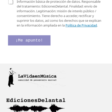
r
e
C
Información básica de protección de datos. Responsable
e
l
a
del tratamiento: EdicionesDelantal. Finalidad: envío de
o
e
s
información. Legitimación: misión de interés público /
e
c
i
consentimiento. Tiene derecho a acceder, rectificar y
l
t
l
suprimir los datos, así como los derechos que se explican
e
r
l
en la información ampliada en la
Política de Privacidad
.
c
ó
a
t
n
s
r
i
d
¡Me apunto!
ó
c
e
n
o
v
i
C
e
c
a
r
o
s
i
*
i
f
l
i
l
c
a
a
s
c
C
i
a
ó
s
n
i
*
l