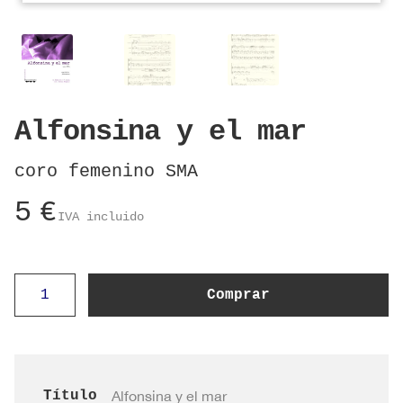
Alfonsina y el mar
coro femenino SMA
5
€
IVA incluido
Alfonsina
Comprar
y
el
mar
cantidad
Título
Alfonsina y el mar