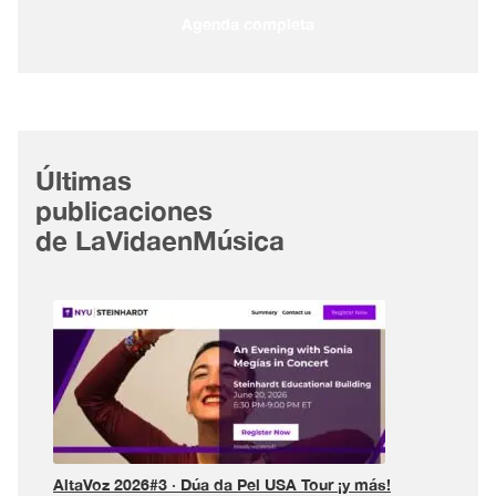
Agenda completa
Últimas
publicaciones
de LaVidaenMúsica
AltaVoz 2026#3 · Dúa da Pel USA Tour ¡y más!