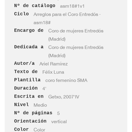
Nº de catálogo
asm18#1v1
Ciclo
Arreglos para el Coro Entredós ·
asm18#
Encargo de
Coro de mujeres Entredós
(Madrid)
Dedicada a
Coro de mujeres Entredós
(Madrid)
Autor/a
Ariel Ramírez
Texto de
Félix Luna
Plantilla
coro femenino SMA
Duración
4'
Escrita en
Getxo, 2007'IV
Nivel
Medio
Nº de páginas
5
Orientación
vertical
Color
Color