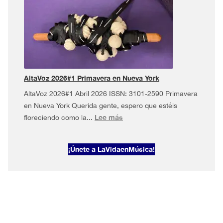
2026#2
·
Mayo
musical
en
Nueva
York
AltaVoz 2026#1 Primavera en Nueva York
AltaVoz 2026#1 Abril 2026 ISSN: 3101-2590 Primavera
en Nueva York Querida gente, espero que estéis
:
Lee más
floreciendo como la...
AltaVoz
2026#1
¡Únete a LaVidaenMúsica!
Primavera
en
Nueva
York