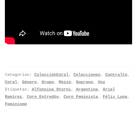
Categorías:
ColecciónCoral
,
Colecciones
,
Contralto
,
Coral
,
Género
,
Grupo
,
Mezzo
,
Soprano
,
Voz
Etiquetas:
Alfonsina Storni
,
Argentina
,
Ariel
Ramírez
,
Coro Entredós
,
Coro Feminista
,
Félix Luna
,
Feminismo