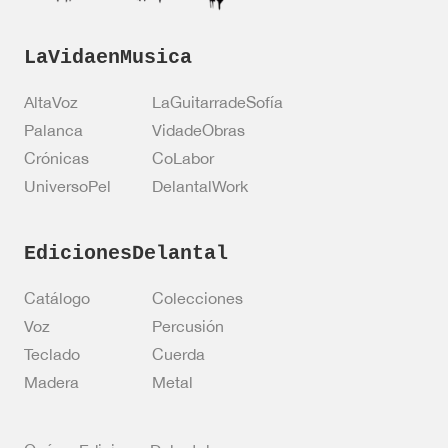
l
a
s
LaVidaenMusica
AltaVoz
LaGuitarradeSofía
Palanca
VidadeObras
Crónicas
CoLabor
UniversoPel
DelantalWork
EdicionesDelantal
Catálogo
Colecciones
Voz
Percusión
Teclado
Cuerda
Madera
Metal