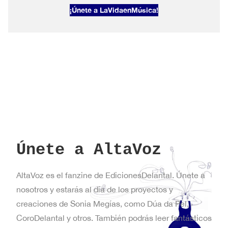
2026#1
¡Únete a LaVidaenMúsica!
Primavera
en
Nueva
York
Únete a AltaVoz
AltaVoz es el fanzine de EdicionesDelantal. Únete a
nosotros y estarás al día de los proyectos y
creaciones de Sonia Megías, como Dúa da Pel,
CoroDelantal y otros. También podrás leer fantásticos