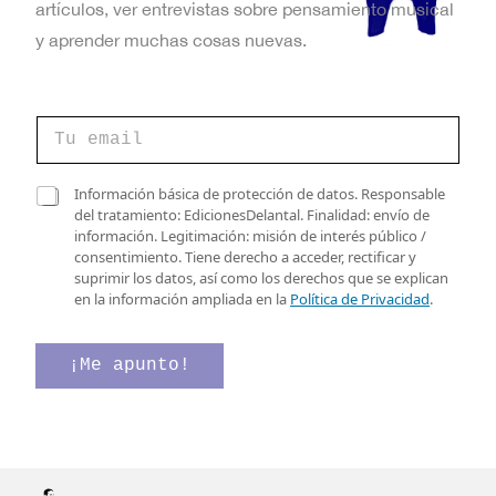
artículos, ver entrevistas sobre pensamiento musical
y aprender muchas cosas nuevas.
C
o
r
r
C
C
Información básica de protección de datos. Responsable
e
o
a
del tratamiento: EdicionesDelantal. Finalidad: envío de
o
r
s
información. Legitimación: misión de interés público /
e
r
i
consentimiento. Tiene derecho a acceder, rectificar y
l
e
l
suprimir los datos, así como los derechos que se explican
e
o
l
en la información ampliada en la
Política de Privacidad
.
c
*
a
t
e
s
r
l
d
¡Me apunto!
ó
e
e
n
c
v
i
t
e
c
r
r
o
ó
i
*
n
f