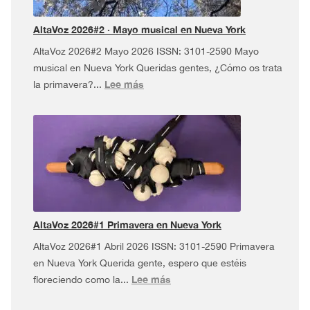
¡y
más!
AltaVoz 2026#2 · Mayo musical en Nueva York
AltaVoz 2026#2 Mayo 2026 ISSN: 3101-2590 Mayo
musical en Nueva York Queridas gentes, ¿Cómo os trata
:
Lee más
la primavera?...
AltaVoz
2026#2
·
Mayo
musical
en
Nueva
York
AltaVoz 2026#1 Primavera en Nueva York
AltaVoz 2026#1 Abril 2026 ISSN: 3101-2590 Primavera
en Nueva York Querida gente, espero que estéis
:
Lee más
floreciendo como la...
AltaVoz