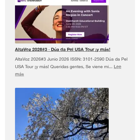
AltaVoz 2026#3 · Dúa da Pel USA Tour ¡y más!
AltaVoz 2026#3 Junio 2026 ISSN: 3101-2590 Dúa da Pel
Lee
USA Tour ¡y más! Queridas gentes, Se viene mi...
:
más
AltaVoz
2026#3
·
Dúa
da
Pel
USA
Tour