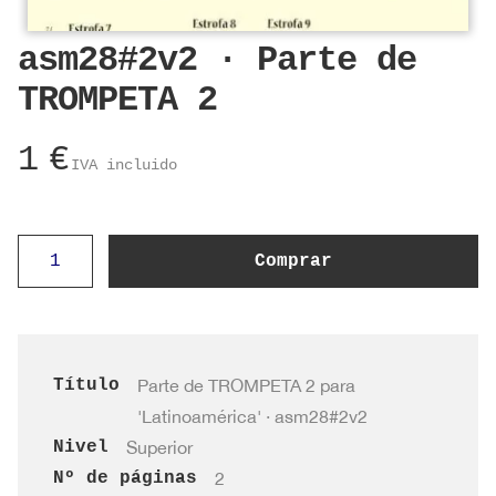
asm28#2v2 · Parte de
TROMPETA 2
1
€
IVA incluido
asm28#2v2
Comprar
·
Parte
de
TROMPETA
Título
Parte de TROMPETA 2 para
2
'Latinoamérica' · asm28#2v2
cantidad
Nivel
Superior
Nº de páginas
2