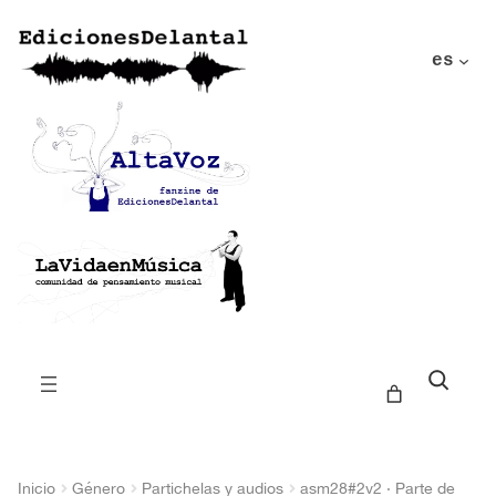
es
Buscar
Inicio
Género
Partichelas y audios
asm28#2v2 · Parte de