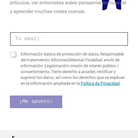
artículos, ver entrevistas sobre pensamiento musical
y aprender muchas cosas nuevas.
*
C
e
o
l
r
e
r
C
c
Información básica de protección de datos. Responsable
e
a
t
del tratamiento: EdicionesDelantal. Finalidad: envío de
o
s
r
información. Legitimación: misión de interés público /
e
i
ó
consentimiento. Tiene derecho a acceder, rectificar y
l
l
n
suprimir los datos, así como los derechos que se explican
e
l
i
en la información ampliada en la
Política de Privacidad
.
c
a
c
t
s
o
r
d
d
¡Me apunto!
ó
e
e
n
v
i
e
c
r
o
i
*
f