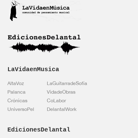
i
c
a
c
i
ó
n
*
LaVidaenMusica
AltaVoz
LaGuitarradeSofía
Palanca
VidadeObras
Crónicas
CoLabor
UniversoPel
DelantalWork
EdicionesDelantal