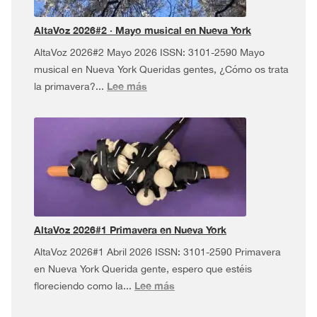
¡y
más!
AltaVoz 2026#2 · Mayo musical en Nueva York
AltaVoz 2026#2 Mayo 2026 ISSN: 3101-2590 Mayo
musical en Nueva York Queridas gentes, ¿Cómo os trata
:
Lee más
la primavera?...
AltaVoz
2026#2
·
Mayo
musical
en
Nueva
York
AltaVoz 2026#1 Primavera en Nueva York
AltaVoz 2026#1 Abril 2026 ISSN: 3101-2590 Primavera
en Nueva York Querida gente, espero que estéis
:
Lee más
floreciendo como la...
AltaVoz