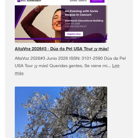
AltaVoz 2026#3 · Dúa da Pel USA Tour ¡y más!
AltaVoz 2026#3 Junio 2026 ISSN: 3101-2590 Dúa da Pel
Lee
USA Tour ¡y más! Queridas gentes, Se viene mi...
:
más
AltaVoz
2026#3
·
Dúa
da
Pel
USA
Tour