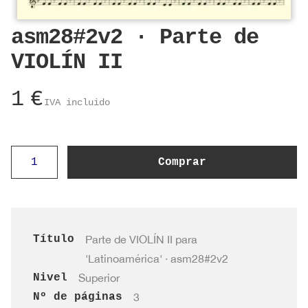
asm28#2v2 · Parte de
VIOLÍN II
1
€
IVA incluido
asm28#2v2
Comprar
·
Parte
de
VIOLÍN
Título
Parte de VIOLÍN II para
II
'Latinoamérica' · asm28#2v2
cantidad
Nivel
Superior
Nº de páginas
3