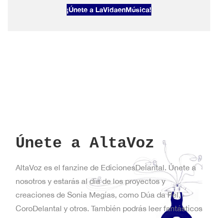
2026#1
¡Únete a LaVidaenMúsica!
Primavera
en
Nueva
York
Únete a AltaVoz
AltaVoz es el fanzine de EdicionesDelantal. Únete a
nosotros y estarás al día de los proyectos y
creaciones de Sonia Megías, como Dúa da Pel,
CoroDelantal y otros. También podrás leer fantásticos