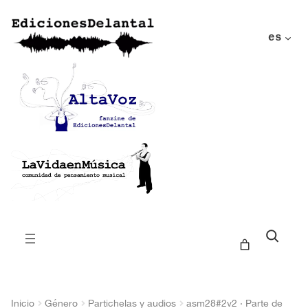
es
Buscar
Inicio
Género
Partichelas y audios
asm28#2v2 · Parte de