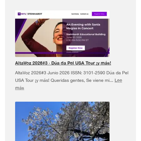
AltaVoz 2026#3 · Dúa da Pel USA Tour ¡y más!
AltaVoz 2026#3 Junio 2026 ISSN: 3101-2590 Dúa da Pel
Lee
USA Tour ¡y más! Queridas gentes, Se viene mi...
:
más
AltaVoz
2026#3
·
Dúa
da
Pel
USA