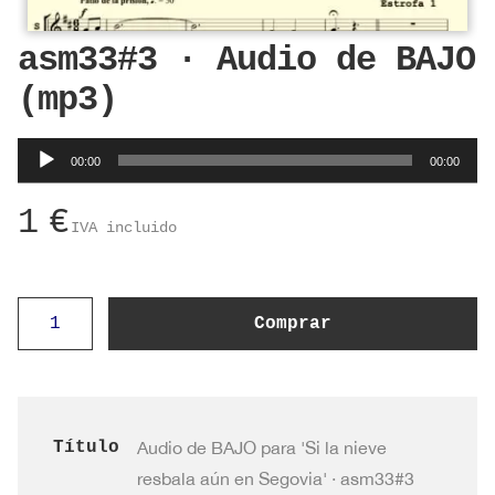
asm33#3 · Audio de BAJO
(mp3)
Reproductor
00:00
00:00
de
audio
1
€
IVA incluido
asm33#3
Comprar
·
Audio
de
BAJO
Título
Audio de BAJO para 'Si la nieve
(mp3)
resbala aún en Segovia' · asm33#3