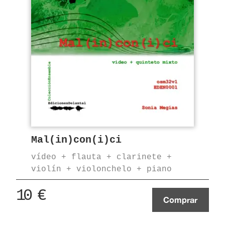
Mal(in)con(i)ci
vídeo + flauta + clarinete +
violín + violonchelo + piano
10
€
Comprar