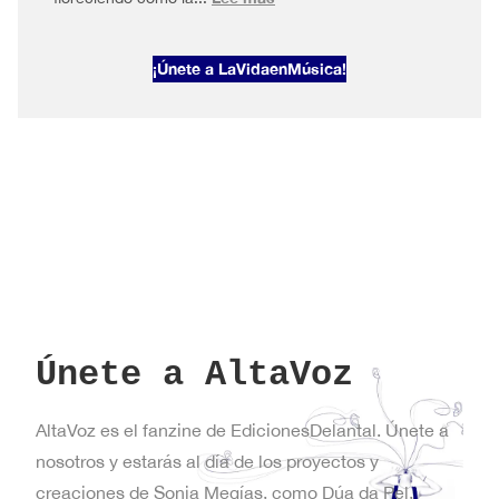
AltaVoz
2026#1
¡Únete a LaVidaenMúsica!
Primavera
en
Nueva
York
Únete a AltaVoz
AltaVoz es el fanzine de EdicionesDelantal. Únete a
nosotros y estarás al día de los proyectos y
creaciones de Sonia Megías, como Dúa da Pel,