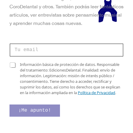
CoroDelantal y otros. También podrás leer fantásticos
artículos, ver entrevistas sobre pensamiento musical
y aprender muchas cosas nuevas.
d
C
e
o
C
r
a
r
C
s
Información básica de protección de datos. Responsable
e
a
i
del tratamiento: EdicionesDelantal. Finalidad: envío de
o
s
l
información. Legitimación: misión de interés público /
e
i
l
consentimiento. Tiene derecho a acceder, rectificar y
l
l
a
suprimir los datos, así como los derechos que se explican
e
l
s
en la información ampliada en la
Política de Privacidad
.
c
a
C
t
s
a
r
d
s
¡Me apunto!
ó
e
i
n
v
l
i
e
l
c
r
a