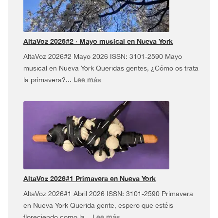
Tour
¡y
más!
AltaVoz 2026#2 · Mayo musical en Nueva York
AltaVoz 2026#2 Mayo 2026 ISSN: 3101-2590 Mayo
musical en Nueva York Queridas gentes, ¿Cómo os trata
:
Lee más
la primavera?...
AltaVoz
2026#2
·
Mayo
musical
en
Nueva
York
AltaVoz 2026#1 Primavera en Nueva York
AltaVoz 2026#1 Abril 2026 ISSN: 3101-2590 Primavera
en Nueva York Querida gente, espero que estéis
:
Lee más
floreciendo como la...