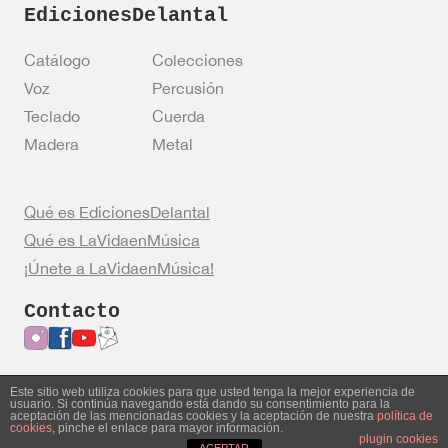
EdicionesDelantal
Catálogo
Colecciones
Voz
Percusión
Teclado
Cuerda
Madera
Metal
Qué es EdicionesDelantal
Qué es LaVidaenMúsica
¡Únete a LaVidaenMúsica!
Contacto
Este sitio web utiliza cookies para que usted tenga la mejor experiencia de
usuario. Si continúa navegando está dando su consentimiento para la
Entrar en mi cuenta
Política de privacidad
aceptación de las mencionadas cookies y la aceptación de nuestra
política de
cookies
, pinche el enlace para mayor información.
Política de cookies
Aviso legal
plugin cookies