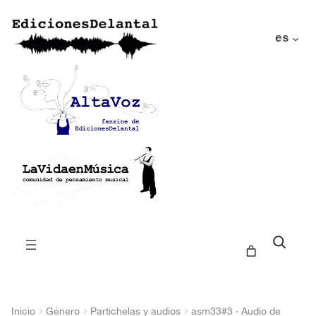
es
Buscar
Inicio
Género
Partichelas y audios
asm33#3 · Audio de